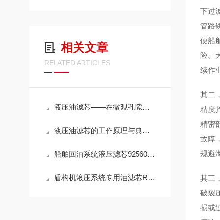
下过
管路
便船
相关文章
险。
RELATED ARTICLES
续作
其二
液压油滤芯——在微观孔隙中捍卫液压系统的“血液纯净”
精度
精密
液压油滤芯的工作原理与典型应用解析
故障
规避
船舶回油系统液压滤芯925602Q高效滤油参数
盾构机液压系统专用油滤芯R928005927性能
其三
破裂
损或