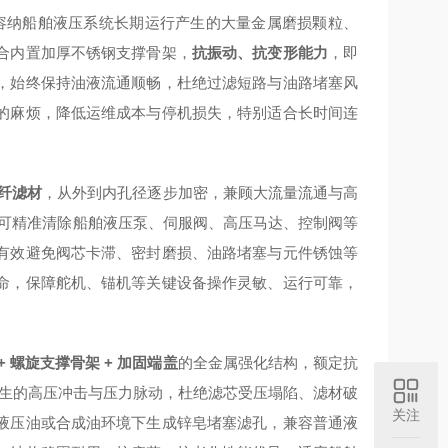
效容纳船舶液压系统长期运行产生的大量金属磨损颗粒、
合内置加厚不锈钢支撑骨架，
抗振动、抗变形能力
，即
，始终保持油液流通顺畅，杜绝过滤短路与油路堵塞风
的麻烦，降低运维成本与停机损失，特别适合长时间连
纤滤材
，从外到内孔径逐步加密，兼顾大流量流通与高
9%。可精准清除船舶液压泵、伺服阀、高压马达、控制阀等
有效避免阀芯卡滞、密封磨损、油路堵塞与元件锈蚀等
命，保障舵机、锚机等关键设备操作灵敏、运行可靠，
+ 螺旋支撑骨架 + 加固端盖
的全金属强化结构，额定抗
产生的高压冲击与压力脉动，杜绝滤芯受压塌陷、滤材破
关注
液压油或合成油环境下生成锌皂堵塞滤孔，兼容普通液