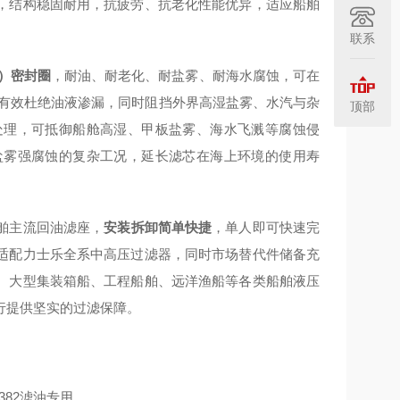
，结构稳固耐用，抗疲劳、抗老化性能优异，适应船舶
联系
M）密封圈
，耐油、耐老化、耐盐雾、耐海水腐蚀，可在
软化，有效杜绝油液渗漏，同时阻挡外界高湿盐雾、水汽与杂
顶部
处理，可抵御船舱高湿、甲板盐雾、海水飞溅等腐蚀侵
盐雾强腐蚀的复杂工况，延长滤芯在海上环境的使用寿
舶主流回油滤座，
安装拆卸简单快捷
，单人即可快速完
适配力士乐全系中高压过滤器，同时市场替代件储备充
、大型集装箱船、工程船舶、远洋渔船等各类船舶液压
行提供坚实的过滤保障。