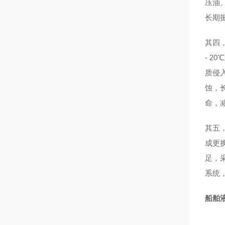
压油
长期
其四
- 
质侵
蚀，
命，
其五
成更
足，
系统
船舶液