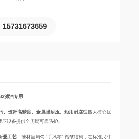
15731673659
382滤油专用
污、玻纤高精度、金属强耐压、船用耐腐蚀
四大核心优
液压设备提供全周期可靠防护。
折叠工艺
，滤材呈均匀 “手风琴" 褶皱结构，在标准尺寸