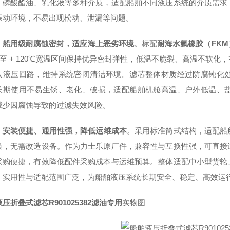
、磷酸酯油、乳化液等多种介质，适配船舶不同液压系统的介质需求
振动环境，不易出现松动、泄漏等问题。
，
船用级耐腐蚀密封，适应海上恶劣环境
。标配
耐海水氟橡胶（FK
20℃至 + 120℃宽温区间保持优异密封弹性，低温不脆裂、高温不
入液压回路，维持系统密闭清洁环境。滤芯整体材质经过防腐钝化
长期使用不易生锈、老化、破损，适配船舶机舱高温、户外低温、
减少因腐蚀导致的过滤失效风险。
，
安装便捷、通用性强，降低运维成本
。采用标准筒式结构，适配船
换，无需改造设备。作为力士乐原厂件，兼容性与互换性强，可直接
采购便捷，有效降低配件采购成本与运维预算。整体适配中小型货轮
，实用性与适配范围广泛，为船舶液压系统长期安全、稳定、高效运
压折叠式滤芯R901025382滤油专用
实物图