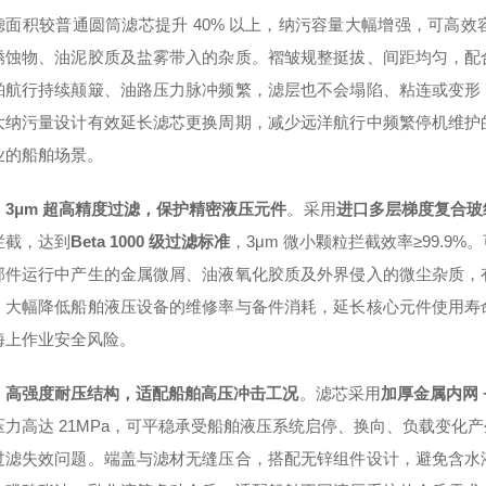
滤面积较普通圆筒滤芯提升 40% 以上，纳污容量大幅增强，可高
锈蚀物、油泥胶质及盐雾带入的杂质。褶皱规整挺拔、间距均匀，配
舶航行持续颠簸、油路压力脉冲频繁，滤层也不会塌陷、粘连或变形
大纳污量设计有效延长滤芯更换周期，减少远洋航行中频繁停机维护
业的船舶场景。
，
3μm 超高精度过滤，保护精密液压元件
。采用
进口多层梯度复合玻
拦截，达到
Beta 1000 级过滤标准
，3μm 微小颗粒拦截效率≥99.
部件运行中产生的金属微屑、油液氧化胶质及外界侵入的微尘杂质，
，大幅降低船舶液压设备的维修率与备件消耗，延长核心元件使用寿
海上作业安全风险。
，
高强度耐压结构，适配船舶高压冲击工况
。滤芯采用
加厚金属内网 
压力高达 21MPa，可平稳承受船舶液压系统启停、换向、负载变化
过滤失效问题。端盖与滤材无缝压合，搭配无锌组件设计，避免含水