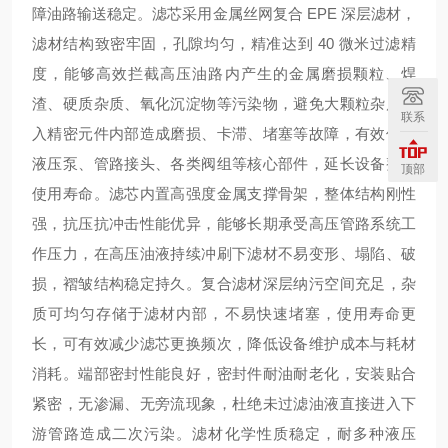
障油路输送稳定。滤芯采用金属丝网复合 EPE 深层滤材，
滤材结构致密牢固，孔隙均匀，精准达到 40 微米过滤精
度，能够高效拦截高压油路内产生的金属磨损颗粒、焊
渣、硬质杂质、氧化沉淀物等污染物，避免大颗粒杂质进
联系
入精密元件内部造成磨损、卡滞、堵塞等故障，有效保护
液压泵、管路接头、各类阀组等核心部件，延长设备整体
顶部
使用寿命。滤芯内置高强度金属支撑骨架，整体结构刚性
强，抗压抗冲击性能优异，能够长期承受高压管路系统工
作压力，在高压油液持续冲刷下滤材不易变形、塌陷、破
损，褶皱结构稳定持久。复合滤材深层纳污空间充足，杂
质可均匀存储于滤材内部，不易快速堵塞，使用寿命更
长，可有效减少滤芯更换频次，降低设备维护成本与耗材
消耗。端部密封性能良好，密封件耐油耐老化，安装贴合
紧密，无渗漏、无旁流现象，杜绝未过滤油液直接进入下
游管路造成二次污染。滤材化学性质稳定，耐多种液压