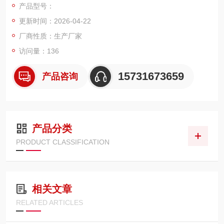
产品型号：
好，可有效过滤液压油中的金属碎屑、硬质颗粒、杂质沉淀物，
更新时间：2026-04-22
保护管路、液压泵及阀组元件，适用于各类工业高压液压管路系
统，尺寸标准，安装便捷
厂商性质：生产厂家
访问量：136
15731673659
产品咨询
产品分类
PRODUCT CLASSIFICATION
相关文章
RELATED ARTICLES