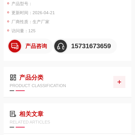
产品型号：
准匹配掘进机原厂安装位。可拦截运行产生的金属碎屑、密封磨
更新时间：2026-04-21
损杂质、油液胶质、井下粉尘等污染物，净化回流油液，保护液
压泵、多路阀、油缸等核心精密元件
厂商性质：生产厂家
访问量：125
15731673659
产品咨询
产品分类
PRODUCT CLASSIFICATION
相关文章
RELATED ARTICLES