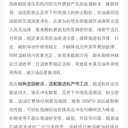
高效截留液压系统内部元件磨损产生的金属粉末、橡胶碎
屑、油泥胶质以及井下环境侵入的粉尘颗粒，在油液回流
油箱前完成深度净化，从源头杜绝杂质随循环油液再次进
入高压油路，避免颗粒磨损划伤泵阀密封面、堵塞节流孔
与管路，稳定液压系统油液清洁度，保障掘进机升降、行
走、截割等动作精准稳定，大幅降低元件异常磨损故障。
同时滤材纳污容量充足，杂质承载能力强，能长期维持稳
定过滤效率，过滤效率稳定达标，有效延长液压油本身使
用寿命，减少油品更换消耗。
其次
结构坚固耐压，适配掘进机严苛工况
，掘进机作业负
载波动大、液压冲击频繁，且井下环境高温潮湿、粉尘密
集，该滤芯整体结构紧实稳固，拥有 305PSI 高抗破裂耐
压性能，可轻松抵御回油管路高压冲击与瞬间压力峰值，
长期使用不易出现滤材变形、破损、开层等问题，规避滤
芯破损造成的二次污染隐患。滤材经过耐温耐油特殊处