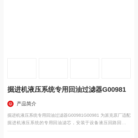
掘进机液压系统专用回油过滤器G00981
产品简介
掘进机液压系统专用回油过滤器G00981G00981 为派克原厂适配
掘进机液压系统的专用回油滤芯，安装于设备液压回路回油管
路，处于油液回流油箱前端，采用多层折叠玻纤复合滤材，10 微
米高精度过滤，耐压 305PSI，标配丁腈橡胶密封件，尺寸规格精