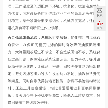
理，工作温度区间适配井下环境，抗老化、抗油液腐蚀能
力优异，面对设备长时间连续作业产生的高温油液依旧性
联系
能稳定，结合紧密骨架支撑结构，机械强度充足，适配掘
进机高负荷不间断掘进作业场景。
顶部
再者
低流阻高流通，系统运行更顺畅
，优化褶距与流体通
道设计，在保证高精度过滤的同时有效降低油液流通阻
力，大流量顺畅通过不节流，不会造成回油不畅、系统背
压过高问题，保障液压系统流量充足、压力平稳，提升设
备动作响应速度，让截割、推进、回转等作业动力输出稳
定，避免因滤芯阻力过大引发的动力不足、油温异常升高
等问题。同时自带优异抗堵塞性能，杂质不易附着糊堵滤
材，压差上升速度缓慢，相比普通通用滤芯更换周期更
长，显著减少井下停机更换频次，降低人工维护成本，保
障掘进施工连续高效进行。