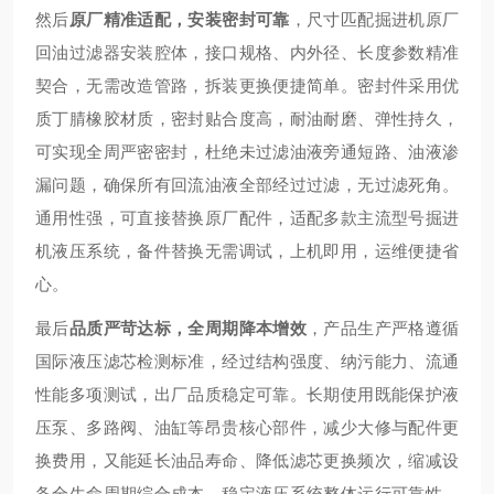
然后
原厂精准适配，安装密封可靠
，尺寸匹配掘进机原厂
回油过滤器安装腔体，接口规格、内外径、长度参数精准
契合，无需改造管路，拆装更换便捷简单。密封件采用优
质丁腈橡胶材质，密封贴合度高，耐油耐磨、弹性持久，
可实现全周严密密封，杜绝未过滤油液旁通短路、油液渗
漏问题，确保所有回流油液全部经过过滤，无过滤死角。
通用性强，可直接替换原厂配件，适配多款主流型号掘进
机液压系统，备件替换无需调试，上机即用，运维便捷省
心。
最后
品质严苛达标，全周期降本增效
，产品生产严格遵循
国际液压滤芯检测标准，经过结构强度、纳污能力、流通
性能多项测试，出厂品质稳定可靠。长期使用既能保护液
压泵、多路阀、油缸等昂贵核心部件，减少大修与配件更
换费用，又能延长油品寿命、降低滤芯更换频次，缩减设
备全生命周期综合成本，稳定液压系统整体运行可靠性，