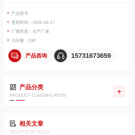
接工况产生的高温烟尘、火星粉尘及导电粉尘专门设计的除尘滤
筒，规格外径 320mm、高度 660mm，采用阻燃防静电聚酯滤料
产品型号：
与折叠式结构，配套可靠密封与加固骨架
更新时间：2026-04-17
厂商性质：生产厂家
访问量：198
15731673659
产品咨询
产品分类
PRODUCT CLASSIFICATION
相关文章
RELATED ARTICLES