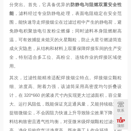
分突出。首先，它具备优异的
防静电与阻燃双重安全性
能
，滤料经过专业防静电处理，表面电阻稳定在安全范
围，能快速导走焊接烟尘在过滤过程中产生的静电荷，避
免静电积聚放电引发粉尘燃爆；同时滤料本身阻燃耐高
温，可有效捕捉未熄灭的火星颗粒，防止火星引燃滤筒造
成火灾隐患，从结构和材料上双重保障焊接车间的生产安
全，特别适合多工位、高粉尘、连续作业的焊接区域使
用。
其次，过滤性能精准适配焊接烟尘特点。焊接烟尘颗粒
细、浓度高、附着力强，该滤筒采用高密度均匀折叠设
计，在 320*660 的紧凑尺寸内实现更大过滤面积，容尘量
大、运行风阻低，既能保证充足通风量，又能持续稳定捕
联系
捉细微烟尘，不会因阻力快速上升导致除尘效果下降。滤
料结构致密且透气性均衡，对亚微米级焊烟颗粒过滤效率
顶部
高，净化后的空气洁净度高，既改善工人作业环境，又能