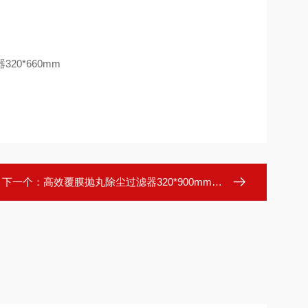
下一个：
高效覆膜抛丸除尘过滤器320*900mm折叠式