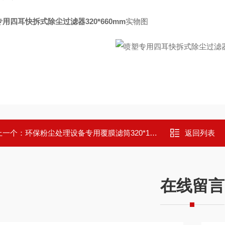
用四耳快拆式除尘过滤器320*660mm
实物图
上一个：
环保粉尘处理设备专用覆膜滤筒320*1000mm
返回列表
在线留言