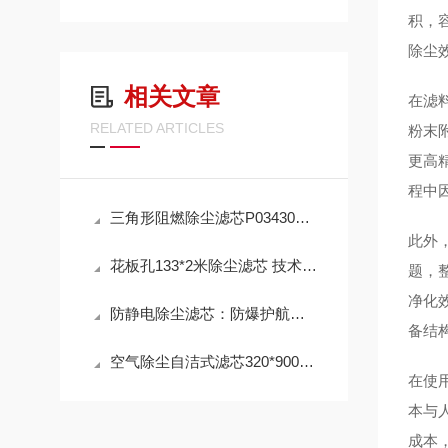
积，
除尘
相关文章
在滤
RELATED ARTICLES
粉末
更高
程中
三角形阻燃除尘滤芯P034303 工作原理
此外
花板孔133*2米除尘滤芯 技术参数
题，
净化
防静电除尘滤芯：防爆护航，高效除尘，守护高危工况安全
备结
空气除尘自洁式滤芯320*900mm 性能
在使
本与
成本