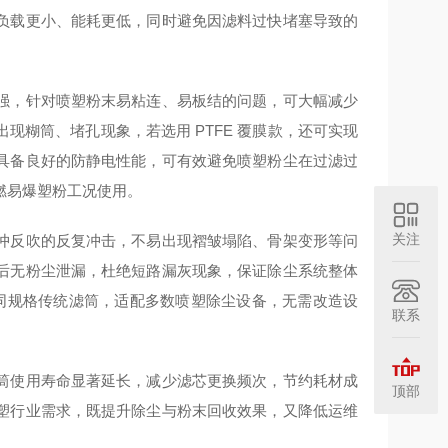
负载更小、能耗更低，同时避免因滤料过快堵塞导致的
强，针对喷塑粉末易粘连、易板结的问题，可大幅减少
糊筒、堵孔现象，若选用 PTFE 覆膜款，还可实现
具备良好的防静电性能，可有效避免喷塑粉尘在过滤过
燃易爆塑粉工况使用。
关注
冲反吹的反复冲击，不易出现褶皱塌陷、骨架变形等问
后无粉尘泄漏，杜绝短路漏灰现象，保证除尘系统整体
替换同规格传统滤筒，适配多数喷塑除尘设备，无需改造设
联系
筒使用寿命显著延长，减少滤芯更换频次，节约耗材成
顶部
塑行业需求，既提升除尘与粉末回收效果，又降低运维