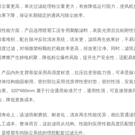
容尘量更高，单次过滤处理粉尘量更大，有效降低运行阻力，使风机
效果下降，保证长期稳定的通风与除尘效率。
料性能方面，产品选用喷塑工况专用聚酯滤料，表面光滑且抗粘附性
附着堆积，配合脉冲反吹清灰系统，清灰更，滤筒再生效果好，不易出现
精度过滤，对细微塑粉颗粒拦截效率更高，排放更洁净。同时，滤筒
因摩擦产生静电积聚，降低粉尘爆炸风险，提升生产安全性，适配易
，产品内外支撑骨架采用高强度材质，抗压抗变形能力强，可承受脉
整体结构稳固耐用。密封部位采用优质弹性密封垫，密封性强，安装
效果。320*660mm 属于行业通用标准尺寸，通用性强，可直接
构，降低更换成本。
用寿命上，该滤筒耐磨损、耐老化，清灰再生性能优异，相比普通滤
人工成本。整体而言，这款滤筒从结构、性能到实用性都高度匹配喷
，是喷塑车间除尘系统的理想配套过滤元件。