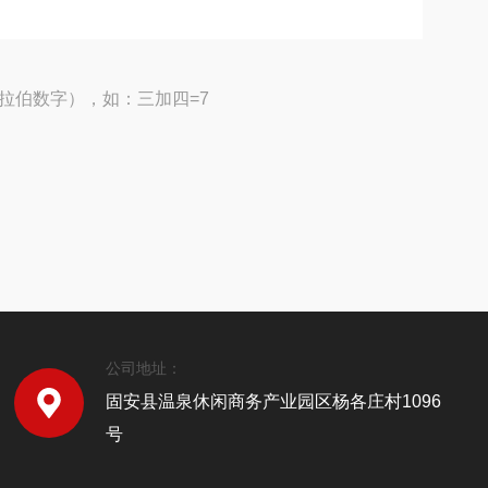
拉伯数字），如：三加四=7
公司地址：
固安县温泉休闲商务产业园区杨各庄村1096
号