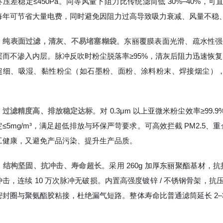
压差稳定≤450Pa。同等风量下阻力比传统滤筒低 30%–40%，可直
每年可节省大量电费，同时避免因阻力过高导致吸力衰减、风量不稳
，
纯表面过滤，清灰、不易堵塞糊袋
。东丽覆膜表面光滑、疏水性强
而不渗入内层。脉冲反吹时粉尘脱落率≥95%，清灰后阻力迅速恢复，残留粉
超细、吸湿、黏性粉尘（如石墨粉、面粉、涂料粉末、焊接烟尘）
，
过滤精度高、排放稳定达标
。对 0.3μm 以上亚微米粉尘效率≥99.9
定≤5mg/m³，满足超低排放与环保严苛要求。可高效拦截 PM2.
工健康，又避免产品污染、提升生产品质。
，
结构坚固、抗冲击、寿命超长
。采用 260g 加厚东丽聚酯基材，
冲击，连续 10 万次脉冲无破损。内置高强度镀锌 / 不锈钢骨架，
密封圈与聚氨酯胶粘接，杜绝漏气短路。整体寿命比普通滤筒延长 2–3
。