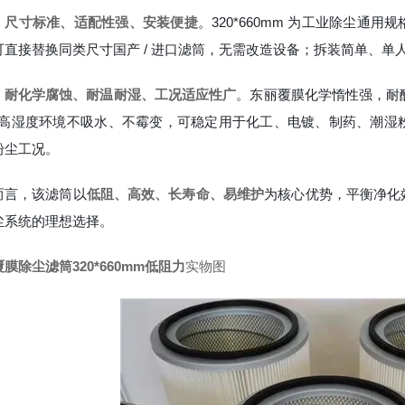
，
尺寸标准、适配性强、安装便捷
。320*660mm 为工业除尘
可直接替换同类尺寸国产 / 进口滤筒，无需改造设备；拆装简单、单
，
耐化学腐蚀、耐温耐湿、工况适应性广
。东丽覆膜化学惰性强，耐酸碱
，高湿度环境不吸水、不霉变，可稳定用于化工、电镀、制药、潮湿
粉尘工况。
而言，该滤筒以
低阻、高效、长寿命、易维护
为核心优势，平衡净化
尘系统的理想选择。
膜除尘滤筒320*660mm低阻力
实物图