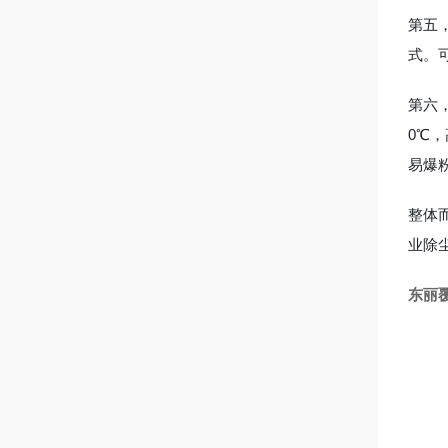
第五
式。
第六
0℃
易爆
整体
业除
东丽覆