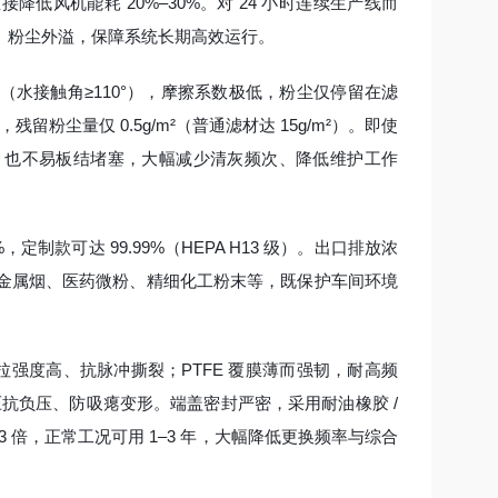
接降低风机能耗 20%–30%。对 24 小时连续生产线而
、粉尘外溢，保障系统长期高效运行。
（水接触角≥110°），摩擦系数极低，粉尘仅停留在滤
尘量仅 0.5g/m²（普通滤材达 15g/m²）。即使
，也不易板结堵塞，大幅减少清灰频次、降低维护工作
%，定制款可达 99.99%（HEPA H13 级）。出口排放浓
5、重金属烟、医药微粉、精细化工粉末等，既保护车间环境
抗拉强度高、抗脉冲撕裂；PTFE 覆膜薄而强韧，耐高频
抗压抗负压、防吸瘪变形。端盖密封严密，采用耐油橡胶 /
 倍，正常工况可用 1–3 年，大幅降低更换频率与综合