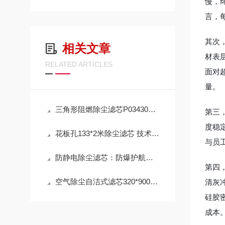
慢，终
言，
其次
相关文章
材表层
RELATED ARTICLES
面对
量。
三角形阻燃除尘滤芯P034303 工作原理
第三
度稳
花板孔133*2米除尘滤芯 技术参数
与员
防静电除尘滤芯：防爆护航，高效除尘，守护高危工况安全
第四
空气除尘自洁式滤芯320*900mm 性能
清灰
硅胶
成本