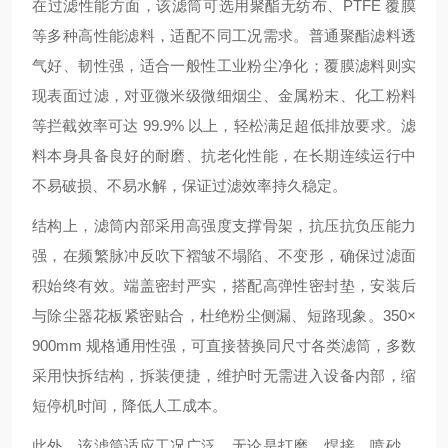
在过滤性能方面，该滤筒可选用聚酯无纺布、PTFE 覆膜
等多种高性能滤料，适配不同工况需求。普通聚酯滤料透
气好、韧性强，适合一般性工业粉尘净化；覆膜滤料则实
现表面过滤，对亚微米级微细烟尘、金属粉末、化工粉料
等拦截效率可达 99.9% 以上，轻松满足超低排放要求。滤
料本身具备良好的耐磨、抗老化性能，在长期连续运行中
不易破损、不易水解，保证过滤效率持久稳定。
结构上，滤筒内部采用高强度支撑骨架，抗压抗负压能力
强，在频繁脉冲反吹下褶皱不塌陷、不变形，确保过滤面
积始终有效。端盖密封严实，搭配高弹性密封垫，安装后
与除尘器花板紧密贴合，杜绝粉尘侧漏、短路现象。350×
900mm 规格通用性强，可直接替换同尺寸各类滤筒，多数
采用快拆结构，拆装便捷，维护时无需进入设备内部，缩
短停机时间，降低人工成本。
此外，该滤筒适应工况广泛，无论是打磨、焊接、喷砂、