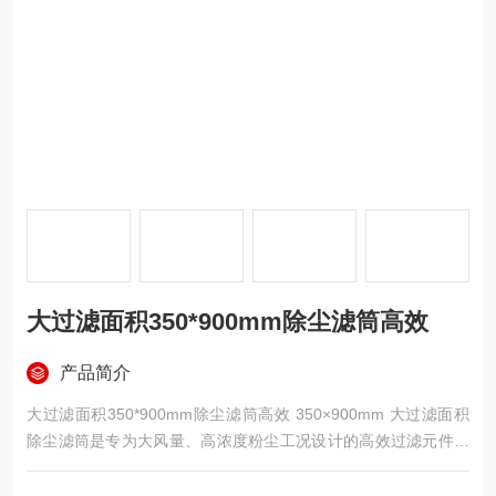
大过滤面积350*900mm除尘滤筒高效
产品简介
大过滤面积350*900mm除尘滤筒高效 350×900mm 大过滤面积
除尘滤筒是专为大风量、高浓度粉尘工况设计的高效过滤元件，
采用加宽深褶折叠工艺，在 350mm 外径、900mm 高度的结构
内实现更大有效过滤面积，搭配优质聚酯或覆膜滤料，具备过滤