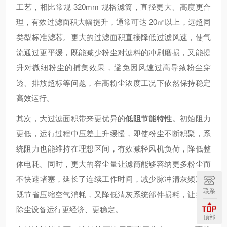
工艺，相比常规 320mm 规格滤筒，直径更大、高度更合
理，有效过滤面积大幅提升，通常可达 20㎡以上，远超同
类型标准滤芯。更大的过滤面积直接降低过滤风速，使气
流通过更平缓，既能减少粉尘对滤料的冲刷磨损，又能提
升对微细粉尘的捕集效果，避免因风速过高导致粉尘穿
透、排放超标等问题，在高粉尘浓度工况下依然保持稳定
高效运行。
其次，大过滤面积带来更优异的
低阻节能特性
。初始阻力
更低，运行过程中压差上升缓慢，即使粉尘不断积聚，系
统阻力也能维持在理想区间，有效减轻风机负荷，降低整
体电耗。同时，更大的容尘量让滤筒能够容纳更多粉尘而
不快速堵塞，延长了连续工作时间，减少脉冲清灰频次，
联系
既节省压缩空气消耗，又降低清灰系统部件损耗，让整套
除尘设备运行更经济、更稳定。
顶部