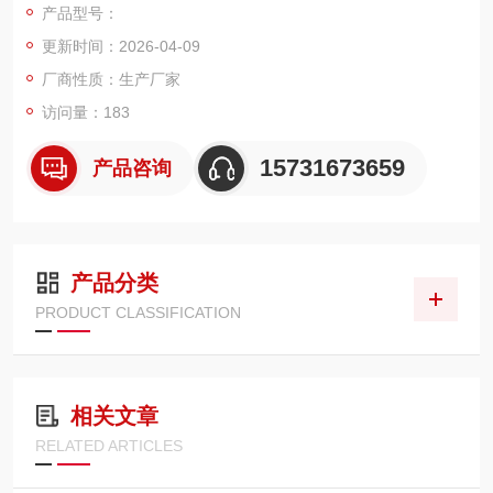
产品型号：
风速低、阻力小、容尘量大、清灰性能好等特点。适用于各类脉
更新时间：2026-04-09
冲除尘器、工业集尘系统，可显著提升处理风量、延长使用寿
命、降低运行能耗，满足冶金、建材、化工
厂商性质：生产厂家
访问量：183
15731673659
产品咨询
产品分类
PRODUCT CLASSIFICATION
相关文章
RELATED ARTICLES