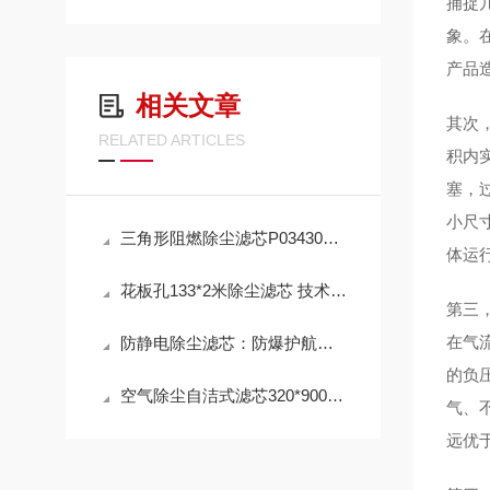
捕捉
象。
产品
相关文章
其次
RELATED ARTICLES
积内
塞，
小尺
三角形阻燃除尘滤芯P034303 工作原理
体运
花板孔133*2米除尘滤芯 技术参数
第三
在气
防静电除尘滤芯：防爆护航，高效除尘，守护高危工况安全
的负
空气除尘自洁式滤芯320*900mm 性能
气、
远优