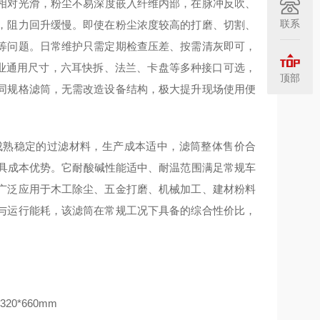
相对光滑，粉尘不易深度嵌入纤维内部，在脉冲反吹、
联系
，阻力回升缓慢。即使在粉尘浓度较高的打磨、切割、
等问题。日常维护只需定期检查压差、按需清灰即可，
为行业通用尺寸，六耳快拆、法兰、卡盘等多种接口可选，
顶部
同规格滤筒，无需改造设备结构，极大提升现场使用便
成熟稳定的过滤材料，生产成本适中，滤筒整体售价合
更具成本优势。它耐酸碱性能适中、耐温范围满足常规车
广泛应用于木工除尘、五金打磨、机械加工、建材粉料
与运行能耗，该滤筒在常规工况下具备的综合性价比，