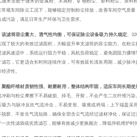
几微米至数十微米的金属粉、木屑粉、矿物粉尘、塑料粉尘、涂料
在常规车间除尘工况下，能够稳定控制粉尘排放，改善车间空气质量
造成污染，满足日常生产环保与卫生需求。
，
该滤筒容尘量大、透气性均衡，可保证除尘设备吸力持久稳定
。3
实现了较大的有效过滤面积，大幅提升单支滤筒的容尘能力。在粉尘
过滤风速适中，系统运行阻力平稳，风机负荷稳定，避免因阻力骤增
寸滤芯，它更适合长时间连续作业，可有效延长清灰周期，减少脉冲
行经济性。
，
聚酯纤维材质韧性强、耐磨耐用，整体结构牢固，适应车间长期使
流冲刷与粉尘摩擦下不易破损、掉毛、开裂，不会产生二次纤维污染
压吸力与脉冲反吹气流冲击，不易变形、吸瘪或坍塌；上下端盖采
不脱胶、不发生气流短路，确保全部含尘气流经过滤材净化，保证过
于一次性滤袋或劣质滤芯，能够有效减少更换频次，降低停机维护时