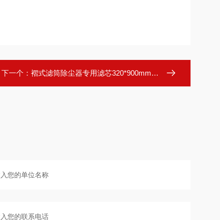
下一个：
褶式滤筒除尘器专用滤芯320*900mm覆膜