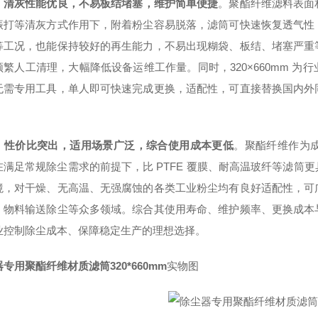
，
清灰性能优良，不易板结堵塞，维护简单便捷
。聚酯纤维滤料表面
振打等清灰方式作用下，附着粉尘容易脱落，滤筒可快速恢复透气性
等工况，也能保持较好的再生能力，不易出现糊袋、板结、堵塞严重
频繁人工清理，大幅降低设备运维工作量。同时，320×660mm 
无需专用工具，单人即可快速完成更换，适配性，可直接替换国内外
。
，
性价比突出，适用场景广泛，综合使用成本更低
。聚酯纤维作为
在满足常规除尘需求的前提下，比 PTFE 覆膜、耐高温玻纤等滤筒
境，对干燥、无高温、无强腐蚀的各类工业粉尘均有良好适配性，可
、物料输送除尘等众多领域。综合其使用寿命、维护频率、更换成本
业控制除尘成本、保障稳定生产的理想选择。
专用聚酯纤维材质滤筒320*660mm
实物图