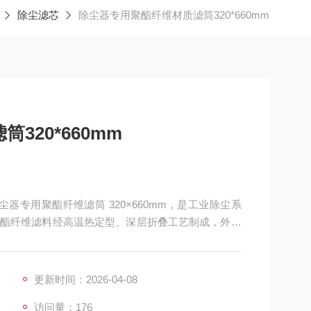
除尘滤芯
除尘器专用聚酯纤维材质滤筒320*660mm
320*660mm
除尘器专用聚酯纤维滤筒 320×660mm，是工业除尘系
酯纤维滤料经高温热定型、深层折叠工艺制成，外径
架与密封端盖结构，主要用于干式粉尘收集、空气净化与工
车间集尘系统等设备。
更新时间：2026-04-08
访问量：176