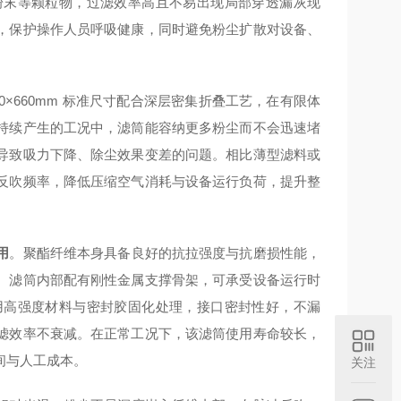
粉末等颗粒物，过滤效率高且不易出现局部穿透漏灰现
，保护操作人员呼吸健康，同时避免粉尘扩散对设备、
20×660mm 标准尺寸配合深层密集折叠工艺，在有限体
持续产生的工况中，滤筒能容纳更多粉尘而不会迅速堵
导致吸力下降、除尘效果变差的问题。相比薄型滤料或
反吹频率，降低压缩空气消耗与设备运行负荷，提升整
用
。聚酯纤维本身具备良好的抗拉强度与抗磨损性能，
。滤筒内部配有刚性金属支撑骨架，可承受设备运行时
用高强度材料与密封胶固化处理，接口密封性好，不漏
滤效率不衰减。在正常工况下，该滤筒使用寿命较长，
间与人工成本。
关注