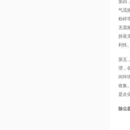
第四
气流
粉碎
无需
拆装
利性
第五
理，
间环
收集
是企
除尘器