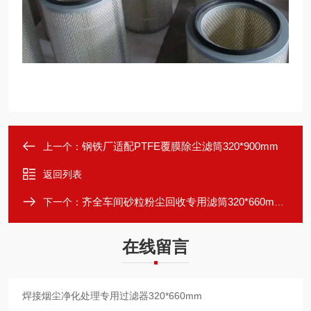
钢铁厂适配PTFE覆膜除尘滤筒320*900mm
上一个：
返回列表
齐全车间砂粒粉尘回收专用滤筒320*660mm高效
下一个：
在线留言