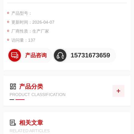
况研发的高效净化滤筒，外径 320mm、高度 660mm，采用高密
度褶式结构搭配阻燃防静电滤材，可高效捕集焊接烟尘、金属氧
产品型号：
化物微尘，具备阻力低、清灰快、不易堵塞、安全稳定等特点，
更新时间：2026-04-07
专为焊烟净化器、中央焊烟除尘系统配套使用。
厂商性质：生产厂家
访问量：137
15731673659
产品咨询
产品分类
PRODUCT CLASSIFICATION
相关文章
RELATED ARTICLES