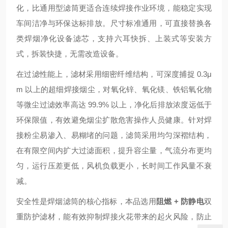
化，比通用型滤筒更适合连续焊接作业环境，能稳定实现
车间洁净与环保达标排放。尺寸标准通用，可直接替换各
类焊烟净化设备滤芯，支持六耳快拆、上装式等安装方
式，拆装快捷，无需改造设备。
在过滤性能上，滤材采用细密纤维结构，可深度捕捉 0.3μ
m 以上的超细焊接烟尘，对氧化锌、氧化镁、铁铝氧化物
等微尘过滤效率高达 99.9% 以上，净化后排放浓度远低于
环保限值，有效避免烟尘扩散危害操作人员健康。针对焊
接粉尘易渗入、易糊堵的问题，滤筒采用均匀深褶结构，
在有限空间内扩大过滤面积，提升容尘量，气流分布更均
匀，运行压差更低，风机负载更小，长时间工作风量不衰
减。
安全性是焊烟滤筒的核心指标，本品选用
阻燃 + 防静电
双
重防护滤材，能有效抑制焊接火花带来的起火风险，防止