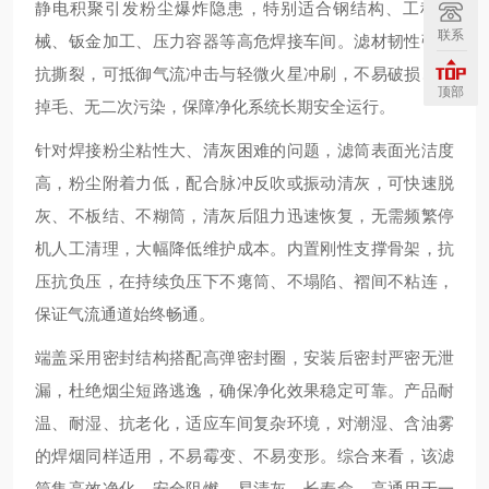
静电积聚引发粉尘爆炸隐患，特别适合钢结构、工程机
联系
械、钣金加工、压力容器等高危焊接车间。滤材韧性强、
抗撕裂，可抵御气流冲击与轻微火星冲刷，不易破损、不
顶部
掉毛、无二次污染，保障净化系统长期安全运行。
针对焊接粉尘粘性大、清灰困难的问题，滤筒表面光洁度
高，粉尘附着力低，配合脉冲反吹或振动清灰，可快速脱
灰、不板结、不糊筒，清灰后阻力迅速恢复，无需频繁停
机人工清理，大幅降低维护成本。内置刚性支撑骨架，抗
压抗负压，在持续负压下不瘪筒、不塌陷、褶间不粘连，
保证气流通道始终畅通。
端盖采用密封结构搭配高弹密封圈，安装后密封严密无泄
漏，杜绝烟尘短路逃逸，确保净化效果稳定可靠。产品耐
温、耐湿、抗老化，适应车间复杂环境，对潮湿、含油雾
的焊烟同样适用，不易霉变、不易变形。综合来看，该滤
筒集高效净化、安全阻燃、易清灰、长寿命、高通用于一