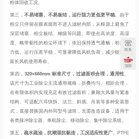
粉体回收工况。
第三，
不易堵塞、不易板结，运行阻力更低更平稳
。由于
粉尘只停留在膜表面而不进入滤材内部，从根源上避免了
深层堵塞、粉尘板结、糊袋等问题。即使在高浓度、高湿
度、略带黏性的粉尘环境下，依旧保持透气通畅，初始阻
联系
力低、运行压差平稳，可显著降低风机负荷，减少能耗，
延长风机使用寿命。
顶部
第四，
320×660mm 标准尺寸，过滤面积合理，通用性
。
该尺寸为工业除尘主流通用规格，折叠均匀、褶距合理，
在有限体积内实现充足有效过滤面积，兼顾大风量与紧凑
结构。可适配六耳快拆、法兰、斜插、吊装等多种安装形
式，直接替换国内外同型号滤筒，无需改造设备，适用于
各类脉冲除尘器、单机除尘、移动除尘、集中除尘系统。
第五，
疏水疏油，抗潮湿抗黏连，工况适应性更广
。PTFE