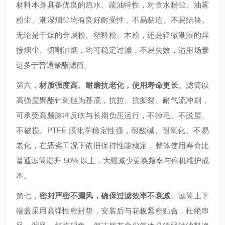
材料本身具备优良的疏水、疏油特性，对含水粉尘、油雾
粉尘、潮湿烟尘均有良好耐受性，不易黏连、不易结块。
无论是干燥的金属粉、塑料粉、木粉，还是轻微潮湿的焊
接烟尘、切割油烟，均可稳定过滤，不易失效，适用场景
远多于普通聚酯滤筒。
第六，
材质强度高、耐磨抗老化，使用寿命更长
。滤筒以
高强度聚酯针刺毡为基底，抗拉、抗撕裂、耐气流冲刷，
可承受高频脉冲反吹与长期负压运行，不掉毛、不脱层、
不破损。PTFE 膜化学稳定性强，耐酸碱、耐氧化、不易
老化，在恶劣工况下依旧保持性能稳定，整体使用寿命比
普通滤筒提升 50% 以上，大幅减少更换频率与停机维护成
本。
第七，
密封严密不漏风，确保过滤效率不衰减
。滤筒上下
端盖采用高弹性密封垫，安装后与花板紧密贴合，杜绝串