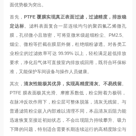
面优势极为突出。
首先，
PTFE 覆膜实现真正表面过滤，过滤精度，排放稳
定达标
。滤料表面复合一层连续均匀的聚四氟乙烯微孔
膜，孔径微小且致密，可将亚微米级超细粉尘、PM2.5、
烟尘、微粉等拦截在膜层外侧，杜绝细粉渗透。对各类工
业粉尘的过滤效率可达 99.99% 以上，轻松满足超低排放
要求，净化后气体可直接室内排放或回用，既符合环保标
准，又能保护车间设备与操作人员健康。
其次，
清灰性能极其优异，实现高精度清灰、不易残留
。
PTFE 膜表面极其光滑、摩擦系数低，粉尘附着力极弱，
在脉冲反吹作用下，粉尘层可整体脱落，清灰无残留。与
普通滤筒粉尘嵌入内部难以清理不同，本品清灰后阻力能
迅速恢复至接近初始状态，不会出现阻力持续攀升、吸力
下降的问题，特别适合需要长期连续运行的高精度除尘与