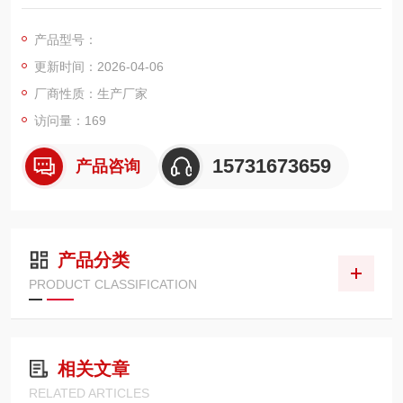
标准圆筒折叠式高效除尘滤芯，外径 320mm、长度 660mm。产
品以表面过滤为核心原理，具备过滤精度高、清灰、阻力低且稳
产品型号：
定、不易堵塞、使用寿命长等特点，专门针对超细粉尘、高浓度
更新时间：2026-04-06
粉尘、易黏附粉尘工况设计
厂商性质：生产厂家
访问量：169
15731673659
产品咨询
产品分类
PRODUCT CLASSIFICATION
相关文章
RELATED ARTICLES