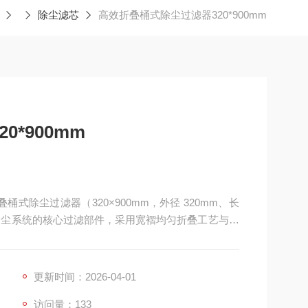
除尘滤芯
高效折叠桶式除尘过滤器320*900mm
*900mm
叠桶式除尘过滤器（320×900mm，外径 320mm、长
脉冲除尘系统的核心过滤部件，采用宽褶均匀折叠工艺与高
架与聚氨酯一体发泡密封结构，标配六耳快拆或法兰接
更新时间：2026-04-01
访问量：133