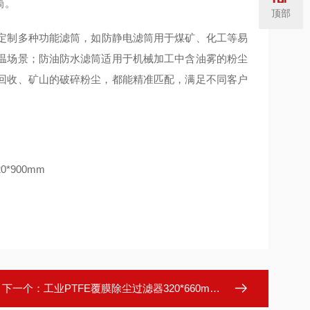
筒。
顶部
定制多种功能滤筒，如防静电滤筒用于煤矿、化工等易
温场景；防油防水滤筒适用于机械加工中含油雾的粉尘
回收、矿山的破碎粉尘，都能精准匹配，满足不同客户
下一个：
工业PTFE覆膜除尘过滤器320*660mm高效