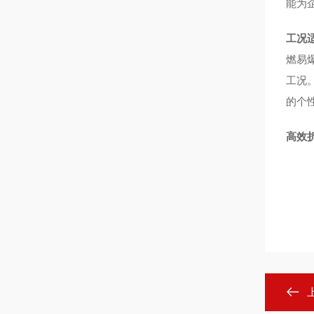
能为
工况
燃易
工况
的个
高效折