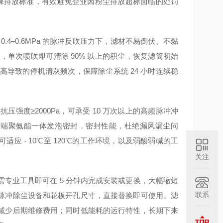
国家环保排放标准，有效避免企业因粉尘排放超标面临的处罚
4–0.6MPa 的脉冲反吹压力下，滤材不易倒伏、不黏
，单次喷吹即可清除 90% 以上的积尘，恢复滤筒初始
力过高导致的停机清灰频次，保障除尘系统 24 小时连续稳
抗压强度≥2000Pa，可承受 10 万次以上的高频脉冲冲
。两端聚氨酯一体发泡密封，密封性能，杜绝漏风漏尘问
 - 10℃至 120℃的工作环境，以及弱酸弱碱的工
关注
专业工具即可在 5 分钟内完成安装或更换，大幅缩短
联系
脉冲除尘设备和花板开孔尺寸，直接替换即可使用。滤
减少后期维修费用；同时低能耗的运行特性，长期下来