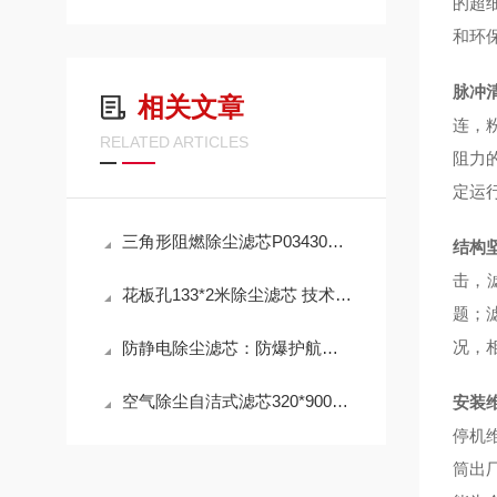
的超
和环
脉冲
相关文章
连，
RELATED ARTICLES
阻力的
定运
三角形阻燃除尘滤芯P034303 工作原理
结构
击，
花板孔133*2米除尘滤芯 技术参数
题；
况，
防静电除尘滤芯：防爆护航，高效除尘，守护高危工况安全
空气除尘自洁式滤芯320*900mm 性能
安装
停机
筒出