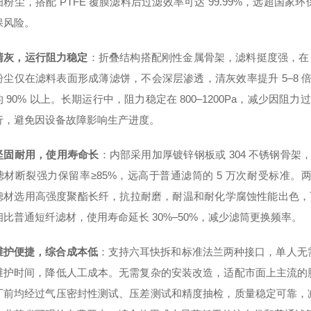
细粉尘，搭配 PTFE 覆膜滤料后过滤效率可达 99.99%，远超
保风险。
清灰，运行阻力稳定
：折叠结构搭配刚性金属骨架，滤料挺度强，在 0.
粉尘仅在滤料表面形成薄滤饼，不会深层渗透，清灰效率提升 5–8 倍
 90% 以上。长期运行中，阻力稳定在 800–1200Pa，减少因阻
行，避免因设备故障影响生产进度。
坚固耐用，使用寿命长
：内部采用加厚镀锌钢板或 304 不锈钢骨架，
滤材断裂强力保留率≥85%，远高于普通滤筒的 5 万次耐受标准
滤材选用高强度聚酯长纤，抗拉耐磨，耐温和耐化学腐蚀性能出色，可适应
相比普通短纤滤材，使用寿命延长 30%–50%，减少滤筒更换频率。
维护便捷，综合成本低
：支持六耳快拆和标准法兰两种接口，单人无需
维护时间，降低人工成本。无需复杂的安装改造，适配市面上主流的
厂前均经过气压密封性测试、压差测试和精度抽检，质量稳定可靠，