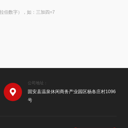
拉伯数字），如：三加四=7
公司地址：
固安县温泉休闲商务产业园区杨各庄村1096
号