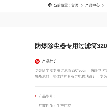
当前位置：
首页
产品中心
防爆除尘器专用过滤筒320
产品简介
防爆除尘器专用过滤筒320*900mm防静电 本
聚酯滤材，整体结构具备导电接地设计，专为
尘工况设计。滤筒强度高、清灰性能好、密封
器，可有效消除静电积聚、防止火花产生，满
产品型号：
厂商性质：生产厂家