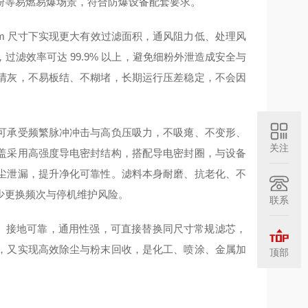
粉等易燃易爆场景，符合防爆设备配套要求。
mm 尺寸下实现更大有效过滤面积，通风阻力低、处理风
滤效率可达 99.9% 以上，避免细粉外泄造成安全与
清灰，不易板结、不糊堵，长期运行压差稳定，不会因
可承受频繁脉冲冲击与高负压吸力，不吸瘪、不变形、
关注
盖采用高强度导电密封结构，搭配导电密封圈，与设备
尘泄漏，提升净化可靠性。滤料本身耐磨、抗老化、不
少更换频次与停机维护风险。
联系
快捷、接地可靠，通用性强，可直接替换同尺寸常规滤芯，
，又实现高效除尘与粉末回收，是化工、喷涂、金属加
顶部