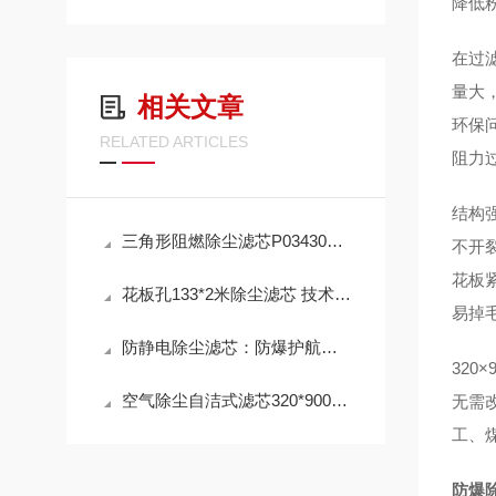
降低
在过
量大
相关文章
环保
RELATED ARTICLES
阻力
结构
三角形阻燃除尘滤芯P034303 工作原理
不开
花板
花板孔133*2米除尘滤芯 技术参数
易掉
防静电除尘滤芯：防爆护航，高效除尘，守护高危工况安全
32
空气除尘自洁式滤芯320*900mm 性能
无需
工、
防爆除