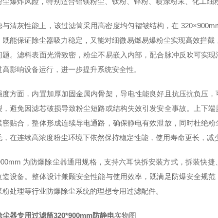
粉尘爆炸风险，特别适合铝镁粉尘、钛粉、锌粉、喷涂粉末、化工细
滤与清灰性能上，该过滤筒采用高密度均匀褶皱结构，在 320×900
，既能保证除尘器吸力稳定，又能对细微易燃易爆粉尘实现高效拦截，过
问题。滤料表面光滑致密，粉尘不易嵌入内部，配合脉冲反吹可实现
过高影响设备运行，进一步提升系统安全性。
强度方面，内置加厚加固金属内骨架，导电性能良好且抗压抗负压，
裂，避免因滤芯破损导致粉尘短路或结构失效引发安全事故。上下端
紧密贴合，整体形成连续导电通路，确保静电有效泄放，同时杜绝粉
毛，在连续高浓度粉尘环境下依然保持稳定性能，使用寿命更长，减
0×900mm 为防爆除尘器通用规格，支持六耳快拆安装方式，拆装
改造设备。整体设计兼顾安全性能与使用效率，既满足防爆安全规范
煤粉处理等行业防爆除尘系统的理想专用过滤配件。
尘器专用过滤筒320*900mm防静电
实物图