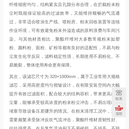
纤维细密均匀，结构紧实且孔隙分布合理，在拦截粉末粉
尘时既能保证较高的过滤效率，又能维持顺畅的气流通
过，非常适合喷涂生产线、喷粉房、粉末回收装置等连续
作业环境，可有效避免粉末外溢造成的原料浪费与车间污
染。与其他材质相比，聚酯纤维对大多数常规粉末如塑
粉、颜料粉、面粉、矿粉等都有良好的适配性，不易与粉
尘发生化学反应，滤料稳定性强，长期使用不易粉化、不
易脆裂，整体使用寿命更有保障。
其次，该滤芯尺寸为 320×1000mm，属于工业常用大规格
滤芯，采用高密度均匀褶皱设计，在有限安装空间内大幅
提升有效过滤面积，配合较大的结构容积，带来更高的容
联系
尘量，能够承受较高浓度的粉末粉尘冲击，不易出现瞬间
堵塞导致设备压差骤升的情况。在粉末清理工况中，滤芯
顶部
需要频繁承受脉冲反吹气流冲击，聚酯纤维材质韧性好、
抗拉强度高，在反复气流冲刷下不易破损、不掉毛、不脱