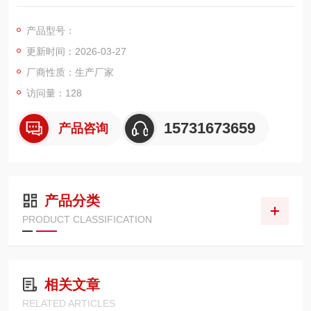
气性好，专为喷涂喷粉、粉末回收、化工粉料、金属粉末等工况
设计。滤芯外径 320mm、高度 1000mm，过滤面积大、容尘量
产品型号：
高，适配脉冲反吹清灰系统，可快速拦截与回收生产过程中的粉
更新时间：2026-03-27
末粉尘，实现洁净排放与物料循环利用，具备耐磨、易清灰、安
装通用性强等特点。
厂商性质：生产厂家
访问量：128
15731673659
产品咨询
产品分类
PRODUCT CLASSIFICATION
相关文章
RELATED ARTICLES