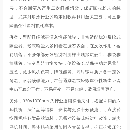
层，不会因清灰产生二次纤维污染，保证回收粉末的纯
度，尤其对喷涂行业的粉末回收再利用至关重要，可直接
降低企业原料损耗成本。
再者，聚酯纤维滤芯清灰性能优异，非常适配脉冲反吹式
除尘器。粉末粉尘大多附着在滤芯表面，在反吹作用下容
易脱落，不会像部分细密滤料那样出现深层嵌尘、糊袋糊
筒现象，清灰且阻力恢复快，使设备长期保持稳定风量与
压差，减少风机负荷，降低能耗。同时该材质具备一定的
耐湿、耐弱酸碱能力，在普通潮湿或轻微腐蚀性粉尘环境
中仍可稳定工作，不易霉变、不易水解，适用场景更广。
另外，320×1000mm 为行业通用标准尺寸，搭配常用的六
耳快拆、法兰盘等结构，安装与更换十分便捷，可直接替
换同规格各类品牌滤芯，无需对设备花板进行改造，减少
停机时间。整体结构采用加固内骨架支撑，抗压抗负压能