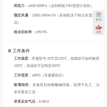
终阻力
：≤400-600Pa（达到终阻力时需进行清灰）
额定风量
：1800-2400m³/h（具体取决于粉尘浓度和工
联系
况）
粉末回收率
：≥99.9%
顶部
⚙️ 工作条件
工作温度
：常规型号-20℃至120℃，阻燃款可短时耐受
150℃，高温款可定制至260℃
工作湿度
：≤80%（非凝露状态）
耐腐蚀性
：具备良好的耐酸碱性能，适用于化工、冶
金等复杂工况
承受反吹气压
：6-8KG