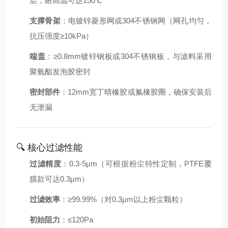
层，耐高温可达150℃
支撑骨架
：电镀锌菱形网或304不锈钢网（网孔均匀，
抗压强度≥10kPa）
端盖
：≥0.8mm镀锌钢板或304不锈钢板，与滤料采用
聚氨酯发泡胶密封
密封部件
：12mm宽丁晴橡胶或氟橡胶圈，确保安装后
无泄漏
🔍 核心过滤性能
过滤精度
：0.3-5μm（可根据粉尘特性定制，PTFE覆
膜款可达0.3μm）
过滤效率
：≥99.99%（对0.3μm以上粉尘颗粒）
初始阻力
：≤120Pa