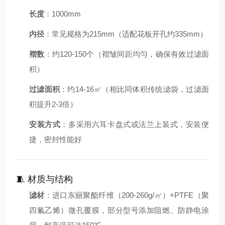
长度
：1000mm
内径
：常见规格为215mm（适配花板开孔约335mm）
褶数
：约120-150个（褶皱间距均匀，确保有效过滤面
积）
过滤面积
：约14-16㎡（相比同体积传统滤袋，过滤面
积提升2-3倍）
安装方式
：多采用六耳卡盘式或法兰上装式，安装便
捷，密封性能好
🧵 材质与结构
滤材
：进口东丽聚酯纤维（200-260g/㎡）+PTFE（聚
四氟乙烯）微孔覆膜，部分型号添加阻燃、防静电涂