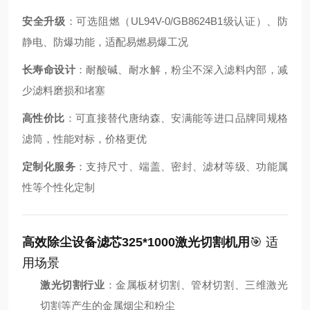
安全升级
：可选阻燃（UL94V-0/GB8624B1级认证）、防
静电、防爆功能，适配易燃易爆工况
长寿命设计
：耐酸碱、耐水解，粉尘不深入滤料内部，减
少滤料磨损和堵塞
高性价比
：可直接替代唐纳森、安满能等进口品牌同规格
滤筒，性能对标，价格更优
定制化服务
：支持尺寸、端盖、密封、滤材等级、功能属
性等个性化定制
高效除尘设备滤芯325*1000激光切割机用
🎯 适
用场景
激光切割行业
：金属板材切割、管材切割、三维激光
切割等产生的金属烟尘和粉尘