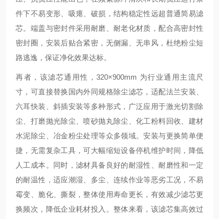
件下不易变形、吸瘪、破损，结构稳定性远超普通简易滤
芯。端盖与密封件采用耐磨、耐老化材质，配合高密封性
密封圈，安装后贴合紧密，无侧漏、无串风，杜绝粉尘短
路逃逸，保证净化效果达标。
再者，该滤芯通用性，320×900mm 为行业通用主流尺
寸，可直接替换国内外同规格除尘滤芯，适配法兰安装、
六耳快装、斜插安装等多种形式，广泛应用于激光切割除
尘、打磨抛光除尘、喷砂抛丸除尘、化工粉料回收、建材
水泥除尘、冶金粉尘处理等众多领域。安装与更换简单便
捷，无需复杂工具，可大幅缩短设备停机维护时间，降低
人工成本。同时，滤材具备良好的耐湿性、耐磨性和一定
的耐温性，适应潮湿、多尘、连续作业等恶劣工况，不易
霉变、脆化、撕裂，整体使用寿命更长，有效减少滤芯更
换频次，降低企业耗材投入。整体来看，该滤芯集高效过