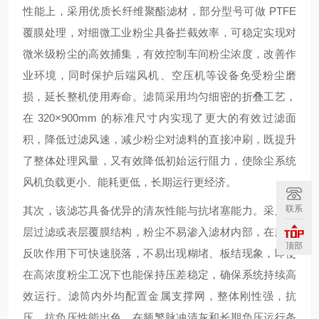
性能上，采用优质长纤维聚酯滤材，部分型号可做 PTFE
覆膜处理，对细微工业粉尘具备拦截效率，可稳定实现对
微米级粉尘的高效捕集，有效控制车间粉尘浓度，改善作
业环境，同时保护后端风机、空压机等设备免受粉尘磨
损，延长整机使用寿命。滤筒采用均匀细密的折叠工艺，
在 320×900mm 的标准尺寸内实现了更大的有效过滤面
积，降低过滤风速，减少粉尘对滤料的直接冲刷，既提升
了整体处理风量，又有效降低初始运行阻力，使除尘系统
风机负载更小、能耗更低，长期运行更经济。
联系
其次，该滤芯具备优异的清灰性能与抗堵塞能力。采用深
层过滤或表层覆膜结构，粉尘不易渗入滤材内部，在脉冲
顶部
反吹作用下可快速脱落，不易出现糊堵、板结现象，即使
在高浓度粉尘工况下也能保持压差稳定，确保系统持续高
效运行。滤筒内外均配置金属支撑网，整体刚性强，抗
压、抗负压性能出色，在频繁脉冲清灰和长期负压运行条