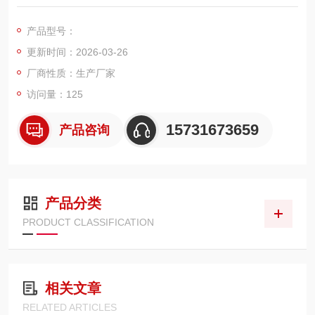
膜滤料制成，采用折叠式大过滤面积结构，适配各类脉冲反吹除
尘器、单机除尘、集中除尘系统。主要用于工业打磨、切割、喷
产品型号：
砂、喷涂、建材、冶金等工况的粉尘收集与空气净化，拦截效率
更新时间：2026-03-26
高、清灰性能好、运行阻力低、使用寿命长，是工业粉尘治理的
通用型核心过滤部件。
厂商性质：生产厂家
访问量：125
15731673659
产品咨询
产品分类
PRODUCT CLASSIFICATION
相关文章
RELATED ARTICLES