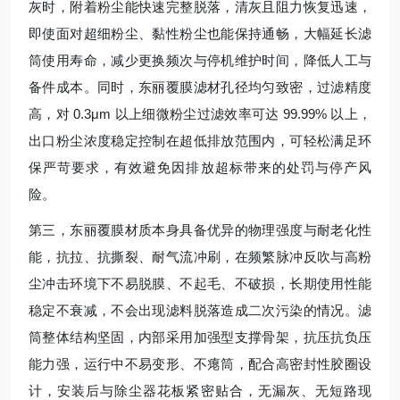
灰时，附着粉尘能快速完整脱落，清灰且阻力恢复迅速，
即使面对超细粉尘、黏性粉尘也能保持通畅，大幅延长滤
筒使用寿命，减少更换频次与停机维护时间，降低人工与
备件成本。同时，东丽覆膜滤材孔径均匀致密，过滤精度
高，对 0.3μm 以上细微粉尘过滤效率可达 99.99% 以上，
出口粉尘浓度稳定控制在超低排放范围内，可轻松满足环
保严苛要求，有效避免因排放超标带来的处罚与停产风
险。
第三，东丽覆膜材质本身具备优异的物理强度与耐老化性
能，抗拉、抗撕裂、耐气流冲刷，在频繁脉冲反吹与高粉
尘冲击环境下不易脱膜、不起毛、不破损，长期使用性能
稳定不衰减，不会出现滤料脱落造成二次污染的情况。滤
筒整体结构坚固，内部采用加强型支撑骨架，抗压抗负压
能力强，运行中不易变形、不瘪筒，配合高密封性胶圈设
计，安装后与除尘器花板紧密贴合，无漏灰、无短路现