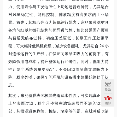
力、使用寿命与工况适应性上均远超普通滤筒，尤其适合
对风量稳定性、能耗控制、排放精度有高要求的工业场
景。首先，其核心亮点为
超低运行阻力
，东丽覆膜滤材具
备均匀细腻的微孔结构与优异透气性，相比普通国产覆膜
与普通无纺布滤料，初始压差更低，长期工作压差更平
稳，可大幅降低风机负载，减少设备能耗，尤其适合 24 小
时连续运行的生产线，在保证同等除尘吸力的前提下，有
效降低用电成本，提升整体运行经济性。同时，低阻力特
性让除尘系统风量更稳定，不会因滤筒堵塞导致吸力下
降、粉尘外溢，确保车间环境与设备吸尘效果始终处于状
态。
联系
其次，东丽覆膜表面极其光滑疏水性强，可实现真正意义
上的表面过滤，粉尘只停留在滤筒表层而不渗入滤材内
顶部
部，从根源避免糊筒、板结、堵塞等问题。在脉冲反吹清