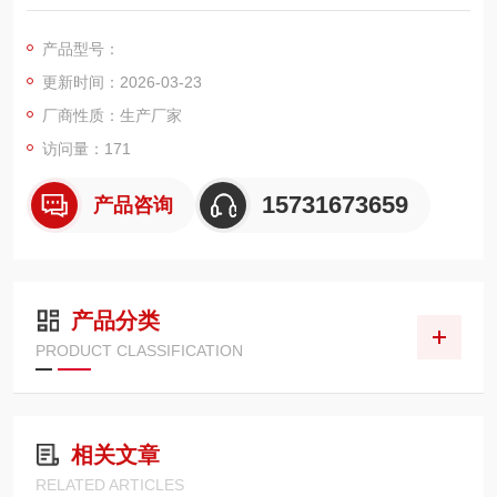
稳定排放的工业除尘场景设计。依托东丽覆膜均匀致密、表面光
滑的特性，实现真正表面过滤，在保证高精度除尘的同时，保持
产品型号：
更低运行压差，通风顺畅、不易堵塞，适配各类脉冲除尘、车间
更新时间：2026-03-23
净化、粉体回收设备，综合使用成本更低，工况稳定性更强。
厂商性质：生产厂家
访问量：171
15731673659
产品咨询
产品分类
PRODUCT CLASSIFICATION
相关文章
RELATED ARTICLES