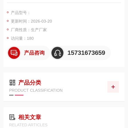
工况设计，外径 325mm、高度 900mm，采用阻燃聚酯基材 + P
TFE 高精度覆膜结构，具备阻燃防火、高效过滤微细烟尘、低阻
产品型号：
易清灰、耐高温、长寿命等特点，适配各类焊接烟尘净化器、脉
更新时间：2026-03-20
冲除尘设备，有效捕集焊接烟尘与金属氧化物，满足环保排放与
车间安全除尘需求。
厂商性质：生产厂家
访问量：180
15731673659
产品咨询
产品分类
PRODUCT CLASSIFICATION
相关文章
RELATED ARTICLES