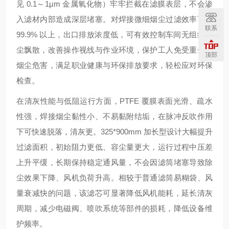
见 0.1～1μm 金属氧化物）牢牢拦截在滤膜表层，不会渗
入滤材内部造成深层堵塞。对焊接微细烟尘过滤效率可达
联系
99.9% 以上，出口排放浓度低，可有效控制车间无组织烟
尘飘散，改善操作视线与作业环境，保护工人免受重金属
顶部
烟尘危害，满足职业健康与环保排放要求，轻松应对环保
检查。
在清灰性能与低阻运行方面，PTFE 覆膜表面光滑、疏水
性强，焊接烟尘黏性小、不易黏附结垢，在脉冲反吹作用
下可快速脱落，清灰更。325*900mm 加长型设计大幅提升
过滤面积，初始阻力更低、容尘量更大，运行过程中压差
上升平缓，长期保持稳定通风量，不会因滤筒堵塞导致除
尘效果下降、风机负荷升高。相较于普通滤筒易糊袋、风
量衰减快的问题，该滤芯可显著降低风机能耗，延长清灰
周期，减少电磁阀、喷吹系统等部件的损耗，降低设备维
护频率。