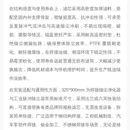
在结构强度与使用寿命上，滤芯采用高密度加厚滤料，搭
配坚固内外支撑骨架，褶皱挺度高、抗冲击性强，可承受
反复脉冲气流冲击与高速烟尘冲刷，不易出现塌褶、破
损、撕裂等情况。端盖密封严实，采用耐高温密封垫，杜
绝烟尘侧漏短路，确保整体除尘效率。PTFE 覆膜耐老
化、耐轻微腐蚀，在焊接油烟、潮湿环境下稳定性强，不
易霉变粉化，使用寿命远超普通无纺布滤筒，大幅减少更
换频次，降低耗材成本与停机维护时间，提升生产线连续
作业效率。
在安装适配与通用性方面，325*900mm 为焊接烟尘净化器
与工业脉冲除尘器常用标准尺寸，采用法兰或六耳快装结
构，可直接替换各类品牌同规格滤芯，无需改造设备，拆
装简单快捷。广泛适用于钢结构焊接、工程机械制造、汽
车零部件焊接、钣金加工、不锈钢焊接等场景，无论是移