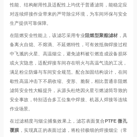
性能、结构耐用性及适配性上均优于普通滤筒，能稳定应
对连续焊接作业带来的严苛除尘环境，为车间环保与安全
生产提供可靠保障。
在阻燃安全性能上，该滤芯采用专业
阻燃型聚酯滤材
，具
备离火自熄、不熔滴、不延燃特性，可有效抵御焊接过程
中飞溅的火星、高温烟尘，避免滤料被引燃造成设备损坏
或火灾隐患，适配焊接车间存在明火与高温气流的工况，
满足粉尘防爆与车间安全规范。配合加固结构设计，在间
歇性高温冲击下不易收缩、变形、脆裂，相比普通非阻燃
滤筒安全性大幅提升，从源头杜绝因火星引燃滤筒导致的
安全事故，特别适合多工位集中焊接、机器人焊接等连续
作业场景。
在过滤精度与烟尘捕集效果上，滤芯表面复合
PTFE 微孔
覆膜
，实现真正的表面过滤，将粒径极细的焊接烟尘（常