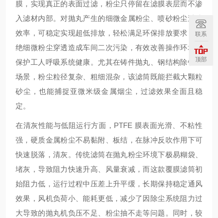
膜，实现真正的表面过滤，粉尘只停留在滤膜表层而不渗
入滤材内部。对抛丸产生的细微金属粉尘、喷砂粉尘过滤
效率，可稳定实现超低排放，轻松满足环保排放要求，杜
联系
绝细微粉尘穿透造成车间二次污染，有效改善操作环境，
顶部
保护工人呼吸系统健康。尤其在铸件抛丸、钢结构除锈等
场景，粉尘粒径复杂、粗细混杂，该滤筒既能拦截大颗粒
砂尘，也能捕捉亚微米级金属烟尘，过滤效果全面且稳
定。
在清灰性能与低阻运行方面，PTFE 膜表面光滑、不粘性
强，硬质金属粉尘不易黏附、板结，在脉冲反吹作用下可
快速脱落，清灰。传统滤筒在抛丸粉尘环境下极易糊袋、
堵灰，导致阻力快速升高、风量衰减，而这款覆膜滤筒初
始阻力低，运行过程中压差上升平缓，长期保持稳定通风
效果，风机负荷小、能耗更低，减少了因除尘系统阻力过
大导致的抛丸机负压不足、粉尘抽不走等问题。同时，较