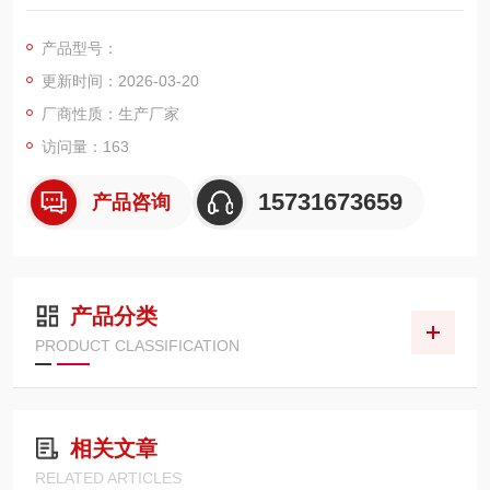
计，外径 350mm、高度 660mm，采用高强度聚酯基材覆合 PT
FE 微孔膜，结构坚挺、耐冲击、耐磨损，具备过滤效率高、清灰
产品型号：
容易、低阻力、长寿命等特点，适配各类抛丸机配套脉冲除尘
更新时间：2026-03-20
器，有效处理金属氧化皮、砂粒、铁屑粉尘，保障设备稳定运行
与环保达标。
厂商性质：生产厂家
访问量：163
15731673659
产品咨询
产品分类
PRODUCT CLASSIFICATION
相关文章
RELATED ARTICLES