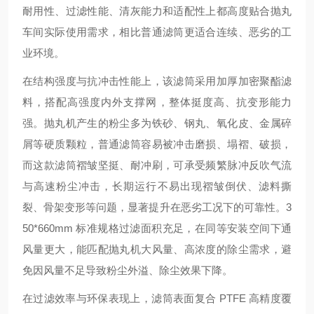
耐用性、过滤性能、清灰能力和适配性上都高度贴合抛丸
车间实际使用需求，相比普通滤筒更适合连续、恶劣的工
业环境。
在结构强度与抗冲击性能上，该滤筒采用加厚加密聚酯滤
料，搭配高强度内外支撑网，整体挺度高、抗变形能力
强。抛丸机产生的粉尘多为铁砂、钢丸、氧化皮、金属碎
屑等硬质颗粒，普通滤筒容易被冲击磨损、塌褶、破损，
而这款滤筒褶皱坚挺、耐冲刷，可承受频繁脉冲反吹气流
与高速粉尘冲击，长期运行不易出现褶皱倒伏、滤料撕
裂、骨架变形等问题，显著提升在恶劣工况下的可靠性。3
50*660mm 标准规格过滤面积充足，在同等安装空间下通
风量更大，能匹配抛丸机大风量、高浓度的除尘需求，避
免因风量不足导致粉尘外溢、除尘效果下降。
在过滤效率与环保表现上，滤筒表面复合 PTFE 高精度覆