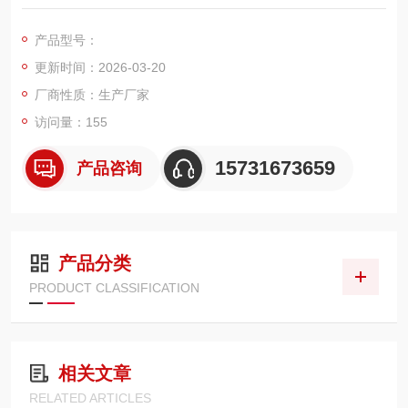
设计的高效过滤滤芯，外径 325mm、高度 900mm，采用镀铝防
静电滤材与加固折叠结构，兼具高过滤效率、防静电安全性能与
产品型号：
长效耐用性，广泛用于金属加工、粉体输送、打磨抛光、化工粉
更新时间：2026-03-20
料及一般工业除尘系统，可直接替换同规格滤芯使用。
厂商性质：生产厂家
访问量：155
15731673659
产品咨询
产品分类
PRODUCT CLASSIFICATION
相关文章
RELATED ARTICLES