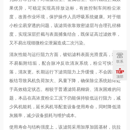
果优异，可稳定实现高排放达标，有效控制车间粉尘浓
度，改善作业环境，保护操作人员呼吸系统健康。对于细
小粉尘易穿透的问题，该滤筒依靠致密滤层与合理孔径梯
度，实现深层拦截与表面捕集结合，既保证高过滤效率，
又不易出现细微粉尘泄漏造成二次污染。
清灰性能与运行阻力方面，镀铝滤料表面光滑度高，粉尘
联系
不易黏附结垢，配合脉冲反吹清灰系统，粉尘可快速脱
落，清灰更。长期运行下滤筒阻力上升缓慢，不会因粉尘
顶部
板结导致风机负荷加大、风量下降，确保除尘系统始终处
于高效稳定状态。相较于普通滤筒易糊袋、清灰困难的问
题，本品在高浓度粉尘工况下仍能保持较低运行阻力，减
少风机能耗，延长风机等配套设备使用寿命，同时降低清
灰频率，减少设备损耗与维护成本。
使用寿命与结构强度上，该滤筒采用加厚加固基材，抗拉