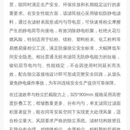
景，能同时满足生产安全、环保排放和长期稳定运行的多
重要求。在安全性能方面，该滤筒核心采用镀铝防静电滤
料，通过在滤材表面形成均匀导电层，可快速将粉尘摩擦
产生的静电荷导向接地，有效消除静电积聚，杜绝火花引
燃风险，特别适用于铝粉、镁粉、塑料粉末、化工粉料等
易燃易爆粉尘工况，满足防爆除尘安全标准，大幅降低车
间安全隐患。相比普通无纺布滤筒无防静电能力的短板，
镀铝层导电均匀、性能稳定，不会因使用时间延长而失
效，配合除尘器接地设计即可形成完整安全回路，从源头
避免静电爆炸事故，为车间连续安全生产提供可靠保障。
在过滤效率与粉尘拦截能力上，325*900mm 规格采用高密
度折叠工艺，褶皱数量更多、分布均匀，单支滤筒过滤面
积显著提升，能在同等安装空间下实现更大处理风量，适
合粉尘量大、风阻要求严格的除尘系统。滤材结构致密且
孔隙分布合理，对细微粉尘、金属粉尘、粉料颗粒拦截效