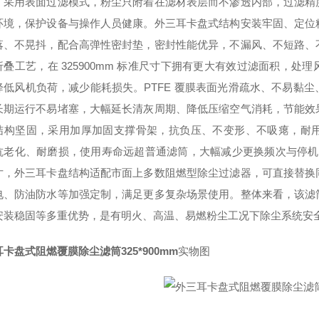
，采用表面过滤模式，粉尘只附着在滤材表层而不渗透内部，过滤精
环境，保护设备与操作人员健康。外三耳卡盘式结构安装牢固、定位
落、不晃抖，配合高弹性密封垫，密封性能优异，不漏风、不短路、
叠工艺，在 325
900mm 标准尺寸下拥有更大有效过滤面积，处
降低风机负荷，减少能耗损失。PTFE 覆膜表面光滑疏水、不易黏
长期运行不易堵塞，大幅延长清灰周期、降低压缩空气消耗，节能效
结构坚固，采用加厚加固支撑骨架，抗负压、不变形、不吸瘪，耐
抗老化、耐磨损，使用寿命远超普通滤筒，大幅减少更换频次与停机维护
寸，外三耳卡盘结构适配市面上多数阻燃型除尘过滤器，可直接替换
电、防油防水等加强定制，满足更多复杂场景使用。整体来看，该滤
安装稳固等多重优势，是有明火、高温、易燃粉尘工况下除尘系统安
卡盘式阻燃覆膜除尘滤筒325*900mm
实物图