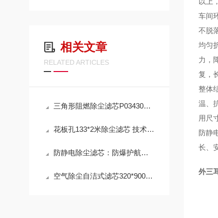
以上
车间
不脱
相关文章
均匀折
力，
RELATED ARTICLES
复，
整体
温、
三角形阻燃除尘滤芯P034303 工作原理
用尺
花板孔133*2米除尘滤芯 技术参数
防静
长、
防静电除尘滤芯：防爆护航，高效除尘，守护高危工况安全
外三耳
空气除尘自洁式滤芯320*900mm 性能