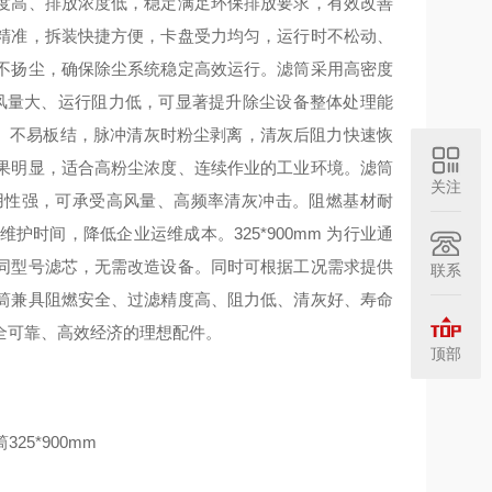
度高、排放浓度低，稳定满足环保排放要求，有效改善
精准，拆装快捷方便，卡盘受力均匀，运行时不松动、
不扬尘，确保除尘系统稳定高效运行。滤筒采用高密度
理风量大、运行阻力低，可显著提升除尘设备整体处理能
尘、不易板结，脉冲清灰时粉尘剥离，清灰后阻力快速恢
果明显，适合高粉尘浓度、连续作业的工业环境。滤筒
关注
用性强，可承受高风量、高频率清灰冲击。阻燃基材耐
时间，降低企业运维成本。325*900mm 为行业通
同型号滤芯，无需改造设备。同时可根据工况需求提供
联系
筒兼具阻燃安全、过滤精度高、阻力低、清灰好、寿命
全可靠、高效经济的理想配件。
顶部