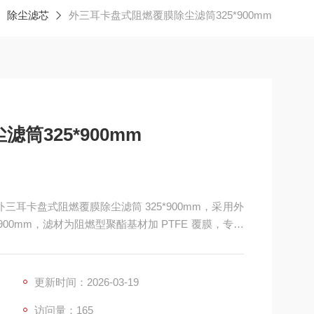
除尘滤芯
外三耳卡盘式阻燃覆膜除尘滤筒325*900mm
筒325*900mm
外三耳卡盘式阻燃覆膜除尘滤筒 325*900mm，采用外
900mm，滤材为阻燃型聚酯基材加 PTFE 覆膜，专为
接、打磨、抛光、切割、木工及有易燃粉尘的除尘系
率高、清灰效果好。
更新时间：2026-03-19
访问量：165