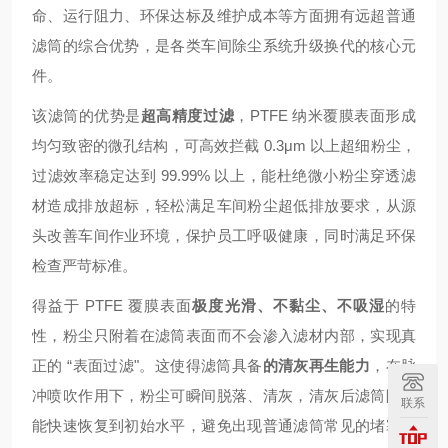
命、运行阻力、环保达标及维护成本等方面拥有远超普通
滤筒的综合优势，是各类车间除尘系统升级换代的核心元
件。
该滤筒的优势是
超高精度过滤
，PTFE 纳米覆膜表面形成
均匀致密的微孔结构，可高效拦截 0.3μm 以上超细粉尘，
过滤效率稳定达到 99.99% 以上，能杜绝微小粉尘穿透滤
材造成排放超标，轻松满足车间粉尘超低排放要求，从源
头改善车间作业环境，保护员工呼吸健康，同时满足环保
检查严苛标准。
得益于 PTFE 覆膜表面
极度光滑、不黏尘、不吸湿
的特
性，粉尘只附着在滤筒表面而不会渗入滤材内部，实现真
正的 “表面过滤"。这使得滤筒具备
的清灰再生能力
，在脉
冲喷吹作用下，粉尘可瞬间脱落、清灰，清灰后滤筒阻力
联系
能快速恢复到初始水平，避免出现普通滤筒常见的堵塞、