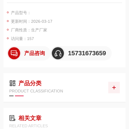
车间高浓度、细粉尘工况开发的高效过滤产品，广泛适配脉冲布
袋除尘器、中央除尘系统，可用于木工、机械加工、冶金、建
产品型号：
材、化工等场景。它以PTFE 覆膜滤材为核心，兼顾高精度过
更新时间：2026-03-17
滤、低阻力、易清灰、长寿命，是实现车间粉尘治理与环保达标
升级的关键部件。
厂商性质：生产厂家
访问量：157
15731673659
产品咨询
产品分类
PRODUCT CLASSIFICATION
相关文章
RELATED ARTICLES