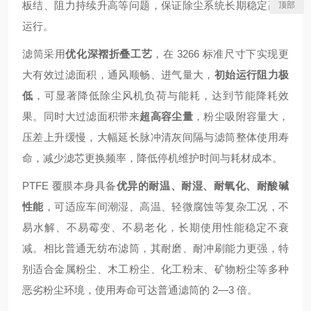
板结、阻力持续升高等问题，保证除尘系统长期稳定高效
顶部
运行。
滤筒采用
优化深褶折叠工艺
，在 3266 标准尺寸下实现更
大有效过滤面积，通风顺畅、进气量大，
初始运行阻力极
低
，可显著降低除尘风机负荷与能耗，达到节能降耗效
果。同时大过滤面积带来
超高容尘量
，粉尘吸附容量大，
压差上升缓慢，大幅延长脉冲清灰间隔与滤筒整体使用寿
命，减少滤芯更换频率，降低停机维护时间与耗材成本。
PTFE 覆膜本身具备
优异的耐温、耐湿、耐氧化、耐酸碱
性能
，可适应车间潮湿、高温、轻微腐蚀等复杂工况，不
易水解、不易霉变、不易老化，长期使用性能稳定不衰
减。相比普通无纺布滤筒，其耐磨、耐冲刷能力更强，特
别适合金属粉尘、木工粉尘、化工粉末、矿物粉尘等多种
恶劣粉尘环境，使用寿命可达普通滤筒的 2—3 倍。