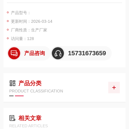
收等高要求场景设计的高性能过滤产品。滤筒采用PTFE 覆膜滤
材，搭配标准通用尺寸 325mm 外径、660mm 高度，可直接替
产品型号：
换各类工业除尘器、脉冲除尘设备、中央除尘系统中的传统滤
更新时间：2026-03-14
筒，实现稳定、高效、长效的除尘效果。
厂商性质：生产厂家
访问量：128
15731673659
产品咨询
产品分类
PRODUCT CLASSIFICATION
相关文章
RELATED ARTICLES