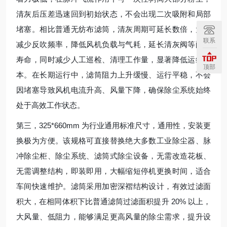
清灰后压差迅速回到初始状态，不会出现二次吸附和局部
堵塞。相比普通无纺布滤筒，清灰周期可延长数倍，大幅
联系
减少反吹频率，降低风机负载与气耗，延长清灰阀等配件
寿命，同时减少人工巡检、清理工作量，显著降低运维成
顶部
本。在长期运行中，滤筒阻力上升缓慢、运行平稳，不会
因堵塞导致风机电流升高、风量下降，确保除尘系统始终
处于高效工作状态。
第三，325*660mm 为行业通用标准尺寸，通用性，安装更
换极为方便。该规格可直接替换绝大多数工业除尘器、脉
冲除尘柜、除尘系统、滤筒式除尘设备，无需改造花板、
无需调整结构，即装即用，大幅缩短停机更换时间，适合
车间快速维护。滤筒采用加密深褶结构设计，有效过滤面
积大，在相同体积下比普通滤筒过滤面积提升 20% 以上，
大风量、低阻力，能够满足更高风量的除尘需求，提升设