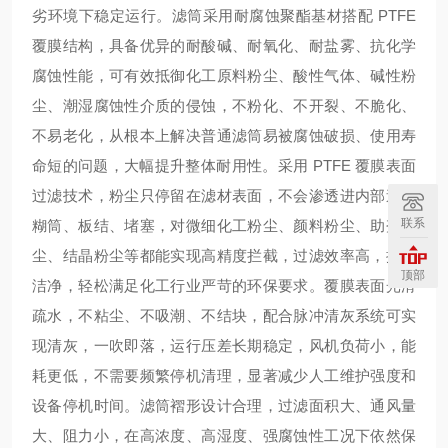
劣环境下稳定运行。滤筒采用耐腐蚀聚酯基材搭配 PTFE
覆膜结构，具备优异的耐酸碱、耐氧化、耐盐雾、抗化学
腐蚀性能，可有效抵御化工原料粉尘、酸性气体、碱性粉
尘、潮湿腐蚀性介质的侵蚀，不粉化、不开裂、不脆化、
不易老化，从根本上解决普通滤筒易被腐蚀破损、使用寿
命短的问题，大幅提升整体耐用性。采用 PTFE 覆膜表面
过滤技术，粉尘只停留在滤材表面，不会渗透进内部造成
联系
糊筒、板结、堵塞，对微细化工粉尘、颜料粉尘、助剂粉
尘、结晶粉尘等都能实现高精度拦截，过滤效率高，排放
顶部
洁净，轻松满足化工行业严苛的环保要求。覆膜表面光滑
疏水，不粘尘、不吸潮、不结块，配合脉冲清灰系统可实
现清灰，一吹即落，运行压差长期稳定，风机负荷小，能
耗更低，不需要频繁停机清理，显著减少人工维护强度和
设备停机时间。滤筒褶形设计合理，过滤面积大、通风量
大、阻力小，在高浓度、高湿度、强腐蚀性工况下依然保