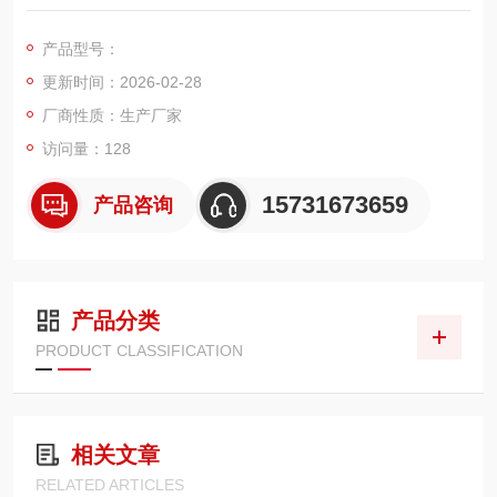
等含酸碱、盐雾、腐蚀性粉尘工况设计，采用耐腐蚀聚酯基材 +
PTFE 覆膜复合结构，具备耐酸碱、抗腐蚀、不易老化、过滤精
产品型号：
度高、运行稳定等特点，能适应化工行业复杂恶劣的粉尘环境
更新时间：2026-02-28
厂商性质：生产厂家
访问量：128
15731673659
产品咨询
产品分类
PRODUCT CLASSIFICATION
相关文章
RELATED ARTICLES