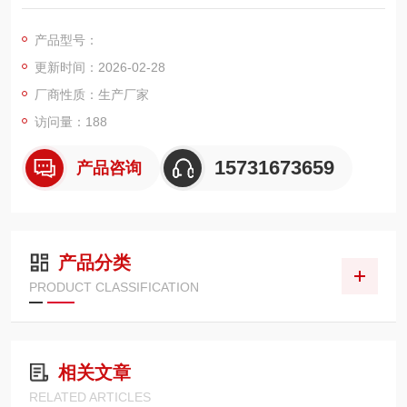
质易堵粉尘工况设计，适配各类木工中央除尘、单机除尘器、打
磨台、锯切机、砂光机等除尘设备。采用高透气、抗堵塞专用聚
产品型号：
酯滤材，褶距设计合理，过滤面积大、通风阻力小，能快速捕捉
更新时间：2026-02-28
大量木屑与微细木粉，避免粉尘飞扬、堵塞管道与风机，保障车
间清洁与生产安全。
厂商性质：生产厂家
访问量：188
15731673659
产品咨询
产品分类
PRODUCT CLASSIFICATION
相关文章
RELATED ARTICLES