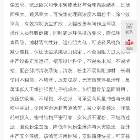
尘需求。该滤筒采用专用聚酯滤材与合理褶距结构，过滤
面积大、通风量大，可快速处理高浓度木屑粉尘，除尘效
率高，有效抑制扬尘扩散，大幅改善车间作业环境，保护
联系
操作人员呼吸健康，同时满足环保排放要求，降低环保检
查风险。滤材透气性好、运行阻力低，可减轻风机负荷，
顶部
减少能耗，保证除尘系统吸力稳定，不会因阻力过大影响
生产设备正常运行。褶形设计科学，不易夹木屑、不易堵
褶，配合脉冲清灰系统，清灰，粉尘不易黏附滤材，长期
使用不糊筒、不堵塞，压差稳定，无需频繁停机清理，显
著降低人工维护强度与停机成本。加强型骨架坚固耐用，
抗压抗吸瘪、不塌褶、不变形，可承受高风量冲击与长期
粉尘冲刷，使用寿命远超普通滤筒，减少更换频次，降低
耗材投入。密封结构严密可靠，安装后不漏粉、不短路过
滤，避免粉尘逃逸，降低车间粉尘爆炸与火灾隐患，提升
生产安全等级。该滤筒通用性强，安装简便快捷，可直接