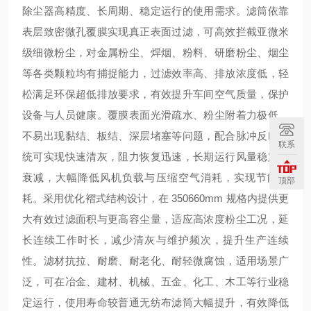
除尘器高精度、长周期、稳定运行的使用需求。滤筒依靠
表层致密微孔覆膜实现真正表面过滤，可高效拦截亚微米
级细微粉尘，对金属粉尘、焊烟、粉料、研磨粉尘、烟尘
等各类颗粒均有捕捉能力，过滤效率高、排放浓度低，轻
松满足环保超低排放要求，有效提升车间空气质量，保护
设备与人员健康。覆膜表面光滑疏水、粉尘附着力极低，
不易出现黏结、板结、深层堵塞等问题，配合脉冲反吹系
联系
统可实现快速清灰，阻力恢复迅速，长期运行风量稳定不
衰减，大幅降低风机负载与压缩空气消耗，实现节能降
顶部
耗。采用优化褶式结构设计，在 350
660mm 规格内提供更
大有效过滤面积与更高容尘量，适应高浓度粉尘工况，延
长连续工作时长，减少清灰与维护频次，提升生产连续
性。滤材抗拉、耐磨、耐老化、耐轻微腐蚀，适用场景广
泛，可在冶金、建材、机械、五金、化工、木工等行业稳
定运行，使用寿命较普通无纺布滤筒大幅提升，有效降低