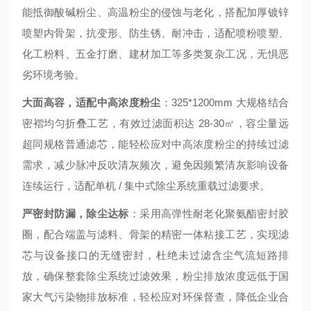
能抵御酸碱粉尘、高温粉尘的侵蚀与老化，搭配加厚镀锌
喷塑内骨架，抗变形、防生锈、耐冲击，适配喷粉喷塑、
化工粉料、五金打磨、建材加工等多类复杂工况，无惧恶
劣环境考验。
大面高容，适配中高浓度粉尘
：325*1200mm 大规格结合
密褶均匀折叠工艺，有效过滤面积达 28-30㎡，容尘量远
超同规格普通滤芯，能轻松应对中高浓度粉尘的持续过滤
需求，减少脉冲反吹清灰频次，避免因频繁清灰影响设备
连续运行，适配单机 / 集中式除尘系统重载过滤要求。
严密封防漏，除尘达标
：采用高弹性耐老化聚氨酯密封胶
圈，配合端盖与滤料、骨架的精密一体粘接工艺，实现滤
芯与设备接口的无缝密封，杜绝未过滤含尘气流短路排
放，确保整套除尘系统过滤效果，粉尘排放浓度远低于国
家大气污染物排放标准，轻松应对环保督查，降低企业合