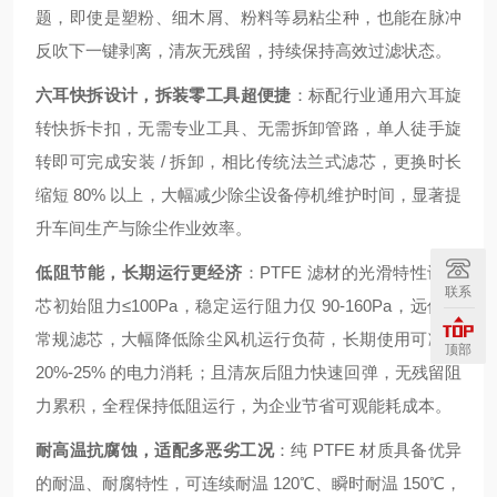
题，即使是塑粉、细木屑、粉料等易粘尘种，也能在脉冲
反吹下一键剥离，清灰无残留，持续保持高效过滤状态。
六耳快拆设计，拆装零工具超便捷
：标配行业通用六耳旋
转快拆卡扣，无需专业工具、无需拆卸管路，单人徒手旋
转即可完成安装 / 拆卸，相比传统法兰式滤芯，更换时长
缩短 80% 以上，大幅减少除尘设备停机维护时间，显著提
升车间生产与除尘作业效率。
低阻节能，长期运行更经济
：PTFE 滤材的光滑特性让滤
联系
芯初始阻力≤100Pa，稳定运行阻力仅 90-160Pa，远低于
常规滤芯，大幅降低除尘风机运行负荷，长期使用可减少
顶部
20%-25% 的电力消耗；且清灰后阻力快速回弹，无残留阻
力累积，全程保持低阻运行，为企业节省可观能耗成本。
耐高温抗腐蚀，适配多恶劣工况
：纯 PTFE 材质具备优异
的耐温、耐腐特性，可连续耐温 120℃、瞬时耐温 150℃，