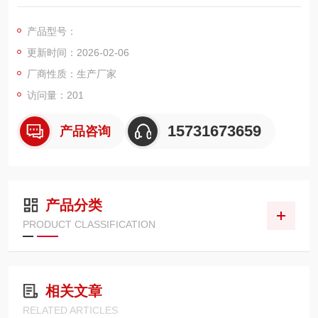
00mm，专为解决各行业细粒径粉尘黏附、拆装维护繁琐、过滤
效率低等痛点研发，适配脉冲反吹除尘系统，广泛应用于喷粉喷
产品型号：
塑、五金打磨、家具烤漆、建材加工、机械制造等多场景的粉尘
更新时间：2026-02-06
收集与净化。滤芯整体采用 PTFE 微孔滤材搭配加厚镀锌喷塑内
骨架，配套高弹性耐老化聚氨酯
厂商性质：生产厂家
访问量：201
15731673659
产品咨询
产品分类
PRODUCT CLASSIFICATION
相关文章
RELATED ARTICLES