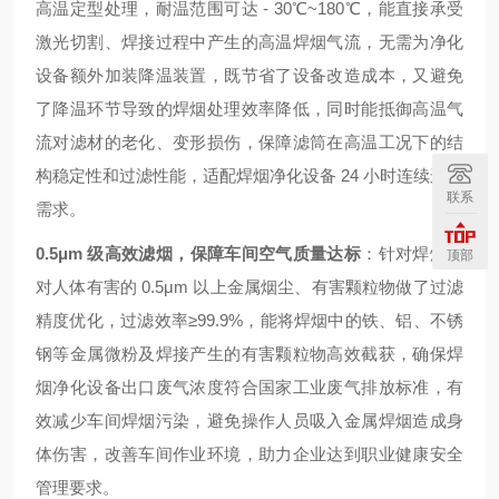
高温定型处理，耐温范围可达 - 30℃~180℃，能直接承受
激光切割、焊接过程中产生的高温焊烟气流，无需为净化
设备额外加装降温装置，既节省了设备改造成本，又避免
了降温环节导致的焊烟处理效率降低，同时能抵御高温气
流对滤材的老化、变形损伤，保障滤筒在高温工况下的结
构稳定性和过滤性能，适配焊烟净化设备 24 小时连续运行
联系
需求。
0.5μm 级高效滤烟，保障车间空气质量达标
：针对焊烟中
顶部
对人体有害的 0.5μm 以上金属烟尘、有害颗粒物做了过滤
精度优化，过滤效率≥99.9%，能将焊烟中的铁、铝、不锈
钢等金属微粉及焊接产生的有害颗粒物高效截获，确保焊
烟净化设备出口废气浓度符合国家工业废气排放标准，有
效减少车间焊烟污染，避免操作人员吸入金属焊烟造成身
体伤害，改善车间作业环境，助力企业达到职业健康安全
管理要求。