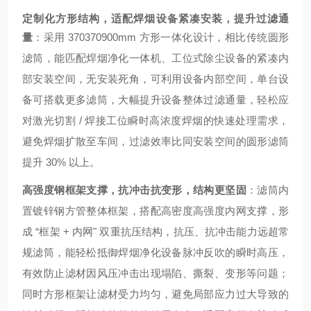
定制化方形结构，适配焊烟设备紧凑安装，提升过滤通
量
：采用 370
370
900mm 方形一体化设计，相比传统圆形
滤筒，能匹配焊烟净化一体机、工位式除尘设备的紧凑内
部安装空间，无安装死角，可利用设备内部空间，单台设
备可搭载更多滤筒，大幅提升设备整体过滤通量，轻松应
对激光切割 / 焊接工位瞬时高浓度焊烟的快速处理需求，
避免焊烟扩散至车间，过滤效率比同安装空间的圆形滤筒
提升 30% 以上。
高强度钢框架支撑，抗冲击抗变形，结构更坚固
：滤筒内
置镀锌钢方管整体框架，搭配高密度高强度内网支撑，形
成 “框架 + 内网" 双重抗压结构，抗压、抗冲击能力远超常
规滤筒，能轻松抵御焊烟净化设备脉冲反吹的瞬时高压，
有效防止滤材因风压冲击出现塌陷、撕裂、变形等问题；
同时方形框架让滤材受力均匀，避免局部应力过大导致的