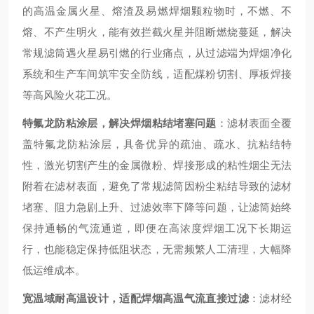
的高温金属火星、熔渣及易燃焊烟颗粒物时，不燃、不
熔、不产生明火，能有效拦截火星并阻断燃烧蔓延，解决
常规滤筒遇火星易引燃的行业痛点，从过滤端为焊烟净化
系统和生产车间筑牢安全防线，适配煤粉切割、厚板焊接
等高风险火花工况。
特氟龙防粘涂层，解决焊烟粘结堵塞问题
：滤材表面全覆
盖特氟龙防粘涂层，具备优异的疏油、疏水、抗粘结特
性，激光切割产生的金属微粉、焊接形成的粘性烟尘无法
附着在滤材表面，避免了常规滤筒因粉尘粘结导致的滤材
堵塞、阻力急剧上升、过滤效率下降等问题，让滤筒始终
保持通畅的气流通道，即便在高浓度焊烟工况下长期运
行，也能稳定保持低阻状态，无需频繁人工清理，大幅降
低运维成本。
宽温域耐高温设计，适配焊烟高温气流直接过滤
：滤材经