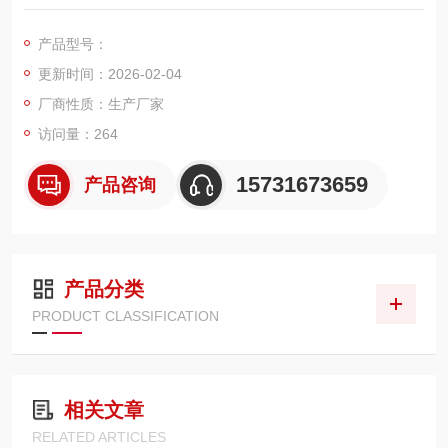
发的方形定制化除尘滤筒，精准匹配焊烟净化设备的安装空间与
工况需求，外尺寸为 370mm×370mm×900mm，主打阻燃防
产品型号：
爆、高效截获焊烟粉尘、抗粘结、易清灰核心特性，可有效过滤
更新时间：2026-02-04
激光切割 / 焊接过程中产生的金属烟尘、高温粉尘及易燃颗粒
物，适配各类激光切割设备、焊烟
厂商性质：生产厂家
访问量：264
15731673659
产品咨询
产品分类
PRODUCT CLASSIFICATION
相关文章
RELATED ARTICLES