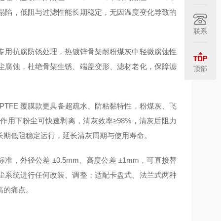
塌陷，低阻与过滤性能长期稳定，无因温度变化导致的
联系
专用抗腐防锈处理，热镀锌骨架耐粉煤灰中轻微腐蚀性
尘腐蚀，杜绝骨架生锈、端盖变形、滤材老化，保障滤
顶部
PTFE 覆膜款更具备超疏水、防粘黏特性，粉煤灰、飞
作用下粉尘可快速剥离，清灰效率≥98%，清灰后阻力
长期低阻稳定运行，延长清灰周期与使用寿命。
用标准，外径公差 ±0.5mm、高度公差 ±1mm，可直接替
尘系统进行任何改装、调整；适配卡盘式、法兰式两种
高的痛点。