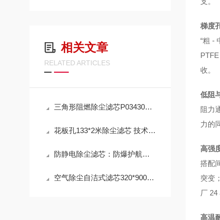
支。
梯度
“粗 
相关文章
PTF
RELATED ARTICLES
收。
低阻
三角形阻燃除尘滤芯P034303 工作原理
阻力通
力的
花板孔133*2米除尘滤芯 技术参数
高强
防静电除尘滤芯：防爆护航，高效除尘，守护高危工况安全
搭配
空气除尘自洁式滤芯320*900mm 性能
突变；
厂 2
高温