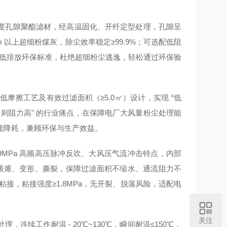
度孔隙聚酯滤材，经高温固化、开纤定型处理，孔隙呈
5μm 以上超细粉煤灰，除尘效率稳定≥99.9%；可选配低阻
厂粉尘超低排放环保标准，杜绝超细粉尘逃逸，轻松通过环保验
摩擦工艺及有效过滤面积（≥5.0㎡）设计，实现 “低
高效则阻力高" 的行业痛点，在保障电厂大风量粉尘处理能
能降耗，兼顾环保与生产效益。
0.9MPa 高频高压脉冲反吹、大风压气流冲击特点，内部
材吸瘪、变形、撕裂，保障过滤面积不缩水、通流阻力不
缝粘接，粘接强度≥1.8MPa，无开裂、脱落风险，适配电
关注
，连续工作耐温 - 20℃~130℃，瞬间耐温≤150℃，