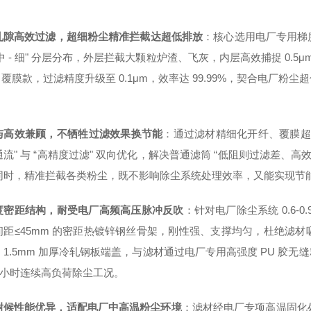
孔隙高效过滤，超细粉尘精准拦截达超低排放
：核心选用电厂专用梯
- 中 - 细" 分层分布，外层拦截大颗粒炉渣、飞灰，内层高效捕捉 0.
E 覆膜款，过滤精度升级至 0.1μm，效率达 99.99%，契合电
与高效兼顾，不牺牲过滤效果换节能
：通过滤材精细化开纤、覆膜超低
流" 与 “高精度过滤" 双向优化，解决普通滤筒 “低阻则过滤差、
同时，精准拦截各类粉尘，既不影响除尘系统处理效率，又能实现节
度密距结构，耐受电厂高频高压脉冲反吹
：针对电厂除尘系统 0.6-
间距≤45mm 的密距热镀锌钢丝骨架，刚性强、支撑均匀，杜绝滤
1.5mm 加厚冷轧钢板端盖，与滤材通过电厂专用高强度 PU 胶无
4 小时连续高负荷除尘工况。
耐候性能优异，适配电厂中高温粉尘环境
：滤材经电厂专项高温固化处理