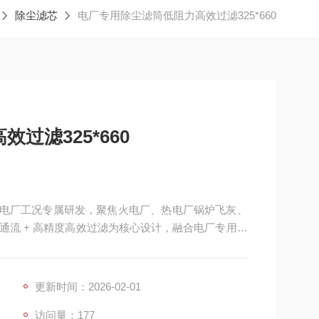
除尘滤芯
电厂专用除尘滤筒低阻力高效过滤325*660
过滤325*660
0 为电厂工况专属研发，聚焦火电厂、热电厂锅炉飞灰、
通流 + 高精度高效过滤为核心设计，融合电厂专用滤
尘器、脉冲滤筒除尘器、锅炉尾部除尘系统等核心除
下滤筒阻力高、风机能耗大、超细粉尘捕捉难等痛点
更新时间：2026-02-01
访问量：177