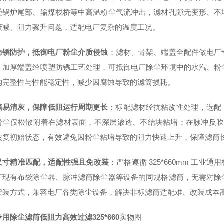
受锅炉尾部、输煤栈桥等中高温粉尘气流冲击，滤材孔隙无变形、不
衰减、阻力骤升问题，适配电厂复杂的温度工况。
防锈防护，抵御电厂粉尘介质侵蚀
：滤材、骨架、端盖全配件做电厂
，加厚端盖经喷塑防锈工艺处理，可抵御电厂除尘环境中的水汽、粉
构完整性与性能稳定性，减少因腐蚀导致的滤筒损耗。
堵易清灰，保障低阻运行周期更长
：标配滤材经抗粘改性处理，选配 
粉尘仅松散附着在滤材表面，不深层渗透、不结块粘堵；在脉冲反吹
恢复初始状态，有效避免因粉尘粘堵导致的阻力快速上升，保障滤筒
尺寸精准匹配，适配性强且免改装
：严格遵循 325*660mm 工业通
厂现有布袋除尘器、脉冲滤筒除尘器等设备的同规格滤筒，无需对除
安装方式，兼容电厂各类除尘设备，解决非标滤筒适配难、改装成本
用除尘滤筒低阻力高效过滤325*660
实物图