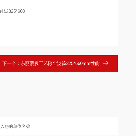
下一个：
东丽覆膜工艺除尘滤筒325*660mm性能