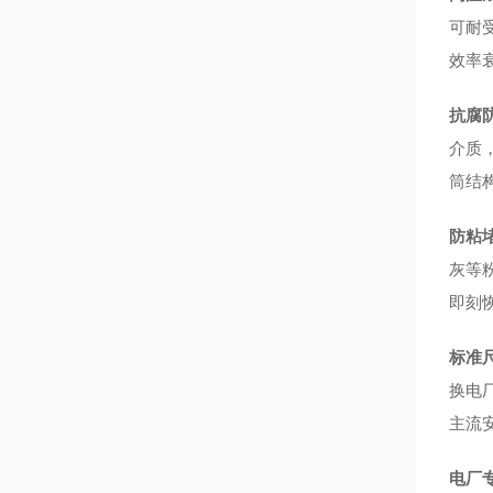
可耐
效率
抗腐
介质
筒结
防粘
灰等
即刻
标准
换电
主流
电厂专