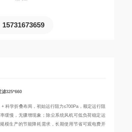
15731673659
25*660
+ 科学折叠布局，初始运行阻力≤700Pa，额定运行阻
上升速率缓慢，无骤增现象；除尘系统风机可低负荷稳定运
厂大规模生产的节能降耗需求，长期使用节省可观电费开