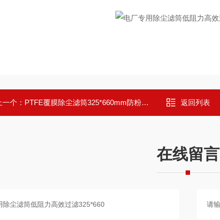
上一个：
PTFE覆膜除尘滤筒325*660mm防粉尘粘黏
返回列表
在线留言