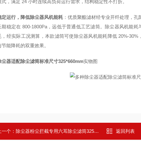
模式，满足 24 小时连续高负荷运行需求，结构稳定性不打折。
稳定运行，降低除尘器风机能耗
：优质聚酯滤材经专业开纤处理，孔隙
长期稳定在 800-1800Pa，远低于普通低工艺滤筒。除尘器风机
耗，经实际工况测算，本款滤筒可使除尘器风机能耗降低 20%-30
与节能降耗的双重效果。
尘器适配除尘滤筒标准尺寸325*660mm
实物图
上一个：
除尘器粉尘拦截专用六耳除尘滤筒325*900mm
返回列表