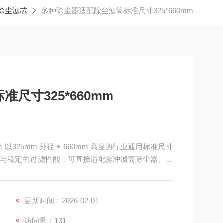
除尘滤芯
多种除尘器适配除尘滤筒标准尺寸325*660mm
尺寸325*660mm
以325mm 外径 + 660mm 高度的行业通用标准尺寸
与稳定的过滤性能，可直接适配脉冲滤筒除尘器、布
、移动式除尘器等市面主流除尘设备，无需改装即可
五金打磨、焊接切割、家具制造、建材加工、塑胶成
更新时间：2026-02-01
访问量：131