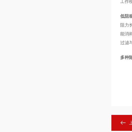
工作
低阻
阻力
能消
过滤
多种除