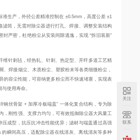
生产，外径公差精准控制在 ±0.5mm，高度公差 ±1
格滤筒，无需对除尘器进行打孔、焊接、调整安装结构
封严密，杜绝粉尘从安装间隙逃逸，实现 “拆旧装新"
纤维针刺毡，经热轧、针刺、热定型、开纤多道工艺精
属磨屑、焊接烟尘、木质粉尘、塑胶粉末等各类细微粉尘，
优异的容尘性能，可容纳更多粉尘而不快速堵塞，实现表
期与使用寿命。
关注
镀锌钢丝骨架 + 加厚冷板端盖" 一体化复合结构，专为除
 内，刚性强、支撑力均匀，可有效抵御除尘器大风量工
联系
板冲压成型，抗压抗冲击性能优异；滤材与端盖通过高强
.8MPa 的瞬间高压，适配除尘器在线清灰、离线清灰等多种