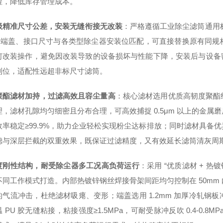
程，降低库存管理成本。
级精准尺寸公差，安装无缝衔接无改装
：严格遵循工业除尘滤筒通用标准
，端盖、接口尺寸与各类型除尘器安装位匹配，可直接替换原有同规
何改装操作，避免因改装导致的设备损坏与性能下降，安装后与设备密
到位，适配性远超非标尺寸滤筒。
聚酯滤材加持，过滤高效且容尘量高
：核心滤材选用优质高韧度聚酯
理，滤材孔隙均匀细密且分布合理，可高效捕捉 0.5μm 以上的金
效率稳定≥99.9%，助力企业轻松实现粉尘达标排放；同时滤材具备
滤与深层拦截的双重效果，既保证过滤精度，又有效延长滤筒清灰周
度刚性结构，耐受除尘器多工况高负荷运行
：采用 “优质滤材 + 热
不同工作模式打造。内部热镀锌钢丝焊接骨架间距均匀控制在 50mm
的气流冲击，杜绝滤材吸瘪、变形；端盖选用 1.2mm 加厚冷轧钢
 PU 胶无缝粘接，粘接强度≥1.5MPa，可耐受脉冲反吹 0.4-0