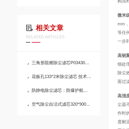
购流
微米
mm
相关文章
等任
RELATED ARTICLES
一步
高韧
三角形阻燃除尘滤芯P034303 工作原理
细处
除尘
花板孔133*2米除尘滤芯 技术参数
面过
防静电除尘滤芯：防爆护航，高效除尘，守护高危工况安全
高强
空气除尘自洁式滤芯320*900mm 性能
尘器
作时
度耐温