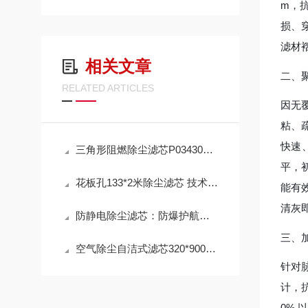
m，
损、
滤材
相关文章
二、
RELATED ARTICLES
因无
粘、
快速
三角形阻燃除尘滤芯P034303 工作原理
平，
花板孔133*2米除尘滤芯 技术参数
能有
清灰
防静电除尘滤芯：防爆护航，高效除尘，守护高危工况安全
三、
空气除尘自洁式滤芯320*900mm 性能
针对
计，
0% 