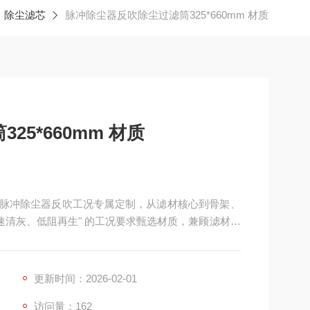
除尘滤芯
脉冲除尘器反吹除尘过滤筒325*660mm 材质
5*660mm 材质
材质 脉冲除尘器反吹工况专属定制，从滤材核心到骨架、
速清灰、低阻再生" 的工况要求甄选材质，兼顾滤材的
老化特性，适配离线 / 在线脉冲反吹系统，可在高频
运行，清灰、滤材再生效果佳，广泛应用于机械加工、喷砂抛
更新时间：2026-02-01
访问量：162