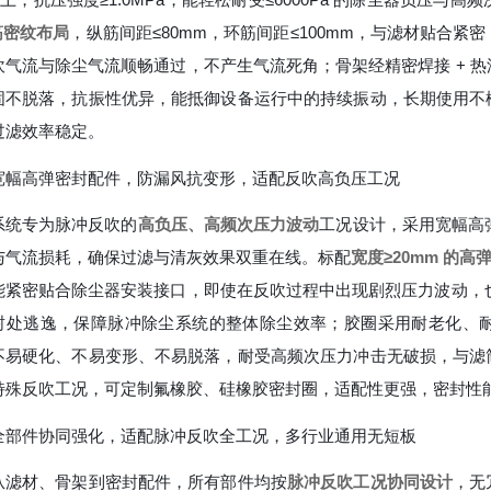
筋密纹布局
，纵筋间距≤80mm，环筋间距≤100mm，与滤材贴合
吹气流与除尘气流顺畅通过，不产生气流死角；骨架经精密焊接 + 热
固不脱落，抗振性优异，能抵御设备运行中的持续振动，长期使用不
过滤效率稳定。
宽幅高弹密封配件，防漏风抗变形，适配反吹高负压工况
系统专为脉冲反吹的
高负压、高频次压力波动
工况设计，采用宽幅高
与气流损耗，确保过滤与清灰效果双重在线。标配
宽度≥20mm 的
能紧密贴合除尘器安装接口，即使在反吹过程中出现剧烈压力波动，也
封处逃逸，保障脉冲除尘系统的整体除尘效率；胶圈采用耐老化、耐温专
不易硬化、不易变形、不易脱落，耐受高频次压力冲击无破损，与滤
特殊反吹工况，可定制氟橡胶、硅橡胶密封圈，适配性更强，密封性
全部件协同强化，适配脉冲反吹全工况，多行业通用无短板
从滤材、骨架到密封配件，所有部件均按
脉冲反吹工况协同设计
，无