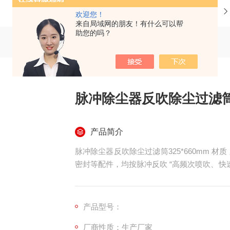
当前位置：
首页
产品中心
欢迎您！
来自局域网的朋友！有什么可以帮
助您的吗？
脉冲除尘器反吹除尘过滤筒32
产品简介
脉冲除尘器反吹除尘过滤筒325*660mm 
密封等配件，均按脉冲反吹 “高频次喷吹、快
抗冲耐磨、骨架的抗压抗振、密封件的高弹耐
次 0.4-0.7MPa 反吹压力下长期稳定
丸、家具生产、锂电电
产品型号：
厂商性质：生产厂家