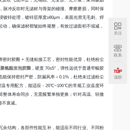
紧密，脉冲反吹时无滤材与骨架的碰撞、摩擦磨损，同时保
浸镀锌处理，镀锌层厚度≥80μm，表面光滑无毛刺、焊
松动，确保滤材褶皱始终规整，有效过滤面积不缩减，
关注
联系
弹密封胶圈 + 无缝粘接工艺，密封性能优异，杜绝粉尘
高弹聚氨酯发泡胶圈
，硬度 70±5°，弹性远优于普通窄幅胶
能保持密封严密，防漏风率＜0.1%，杜绝未过滤粉尘
顶部
用配方，能适应 - 20℃~100℃的常规工业温度环
筒整体寿命同步，无需频繁单独更换；针对高温、轻微
能不衰减。
冗余结构，各部件性能互补，能适应不同行业、不同粉