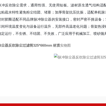
脉冲反吹除尘需求，通用性强、无使用短板。滤材原生透气结构适
抗粘疏水特性避免粉尘结团、堵塞；加厚骨架抗压抗振，适配单机脉
封胶圈适配不同品牌脉冲除尘器的安装接口，密封严密不挑设备；常规款整
车间环境温度变化与设备运行温升，无部件高温老化问题；骨架热浸
稳定运行，不生锈、不结团、不失效，广泛应用于机械加工、喷砂抛
尘器反吹除尘过滤筒325*660mm 材质
实物图