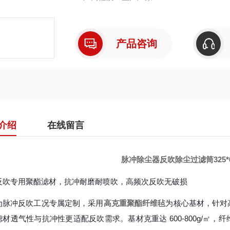
产品咨询
介绍
在线留言
脉冲除尘器反吹除尘过滤筒325*6
反吹专用聚酯滤材，抗冲耐磨耐喷吹，高频次反吹无破损
为脉冲反吹工况专属定制，采用
高克重聚酯纤维毡
为核心基材，针对
材透气性与抗冲性更适配反吹需求。基材克重达 600-800g/㎡，纤维