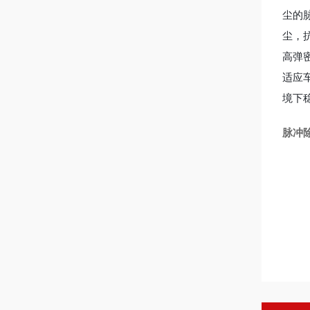
尘的
尘，
高弹密
适应
境下
脉冲除