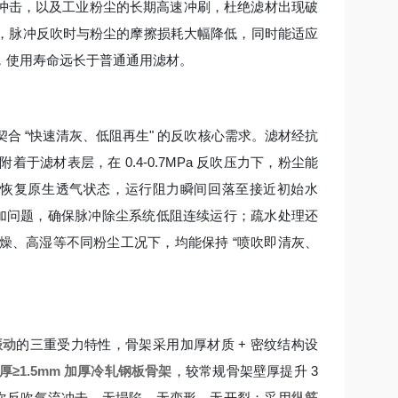
冲击，以及工业粉尘的长期高速冲刷，杜绝滤材出现破
，脉冲反吹时与粉尘的摩擦损耗大幅降低，同时能适应
，使用寿命远长于普通通用滤材。
 “快速清灰、低阻再生" 的反吹核心需求。滤材经抗
滤材表层，在 0.4-0.7MPa 反吹压力下，粉尘能
速恢复原生透气状态，运行阻力瞬间回落至接近初始水
力叠加问题，确保脉冲除尘系统低阻连续运行；疏水处理还
燥、高湿等不同粉尘工况下，均能保持 “喷吹即清灰、
振动
的三重受力特性，骨架采用加厚材质 + 密纹结构设
厚≥1.5mm 加厚冷轧钢板骨架
，较常规骨架壁厚提升 3
与高频次反吹气流冲击，无塌陷、无变形、无开裂；采用
纵筋