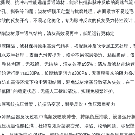
抗撕裂、抗冲击性能远超普通滤材，能轻松抵御脉冲反吹的高速气流
穿孔、撕裂等问题；滤材经预压定型与抗磨处理，表面紧致不易起毛
褶皱的反复开合，不易老化脆化，专为脉冲反吹的反复受力特性设计
聚酯滤材原生透气结构，清灰高效易再生，低阻运行更稳定
覆膜阻隔，滤材保持原生高透气结构，搭配脉冲反吹专属工艺处理，契合
疏水双重处理，表面光滑度提升，粉尘不易深层渗透、粘黏板结，仅附着于
、整体剥离，无残留、无结块，清灰效率≥95%；清灰后滤材能快
初始运行阻力≤130Pa，长期稳定阻力≤300Pa，无覆膜带来的阻
效防止高湿环境下粉尘遇潮结团，避免滤材堵塞导致清灰失效，在干
即低阻" 的稳定状态，无需人工拆卸清洗，实现免频繁维护。
加厚密纹抗压骨架，抗振防变形，耐受反吹 + 负压双重受力
脉冲除尘器反吹过程中
高频次喷吹冲击、持续负压抽吸、设备运行
抗压抗振性能拉满，杜绝常规骨架易变形、塌陷、松动问题。标配
壁
以上，抗压强度≥1.0MPa，能轻松耐受≤6000Pa 的除尘器负压