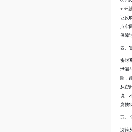
+ 环
证反
点牢
保障
四、
密封
泄漏
圈，
从密
境，
腐蚀
五、
滤筒