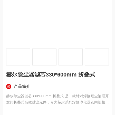
赫尔除尘器滤芯330*600mm 折叠式
产品简介
赫尔除尘器滤芯330*600mm 折叠式 是一款针对焊接烟尘治理开
发的折叠式高效过滤元件，专为赫尔系列焊烟净化器及同规格除
尘设备设计，主打高效除烟、防油抗黏、结构稳定三大核心特
性，可精准拦截焊接过程中产生的氧化铁、氧化锰等细微粉尘及