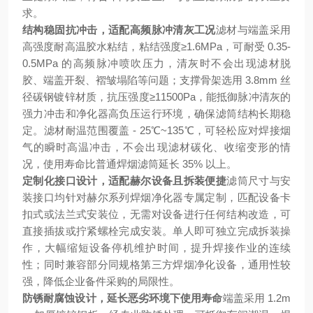
求。
结构稳固抗冲击，适配高频脉冲清灰工况
滤材与端盖采用
高强度耐高温胶水粘结，粘结强度≥1.6MPa，可耐受 0.35-
0.5MPa 的高频脉冲喷吹压力，清灰时不会出现滤材脱
胶、端盖开裂、褶皱塌陷等问题；支撑骨架选用 3.8mm 丝
径碳钢镀锌材质，抗压强度≥11500Pa，能抵御脉冲清灰的
强力冲击和净化器高负压运行环境，确保滤筒结构长期稳
定。滤材耐温范围覆盖 - 25℃~135℃，可轻松应对焊接烟
气的瞬时高温冲击，不会出现滤材碳化、收缩变形的情
况，使用寿命比普通焊烟滤筒延长 35% 以上。
定制化接口设计，适配赫尔设备且拆装便捷
滤筒尺寸与安
装接口均针对赫尔系列焊烟净化器专属定制，匹配设备卡
扣式或法兰式安装位，无需对设备进行任何结构改造，可
直接插拔或拧紧螺栓完成安装。单人即可独立完成拆装操
作，大幅缩短设备停机维护时间，提升焊接作业的连续
性；同时兼容部分同规格第三方焊烟净化设备，通用性较
强，降低企业备件采购的局限性。
防锈耐腐蚀设计，延长恶劣环境下使用寿命
端盖采用 1.2m