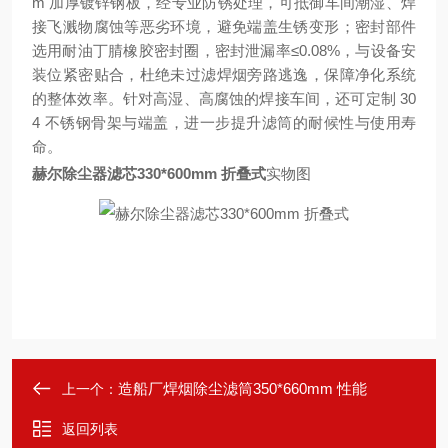
m 加厚镀锌钢板，经专业防锈处理，可抵御车间潮湿、焊
接飞溅物腐蚀等恶劣环境，避免端盖生锈变形；密封部件
选用耐油丁腈橡胶密封圈，密封泄漏率≤0.08%，与设备安
装位紧密贴合，杜绝未过滤焊烟旁路逃逸，保障净化系统
的整体效率。针对高湿、高腐蚀的焊接车间，还可定制 30
4 不锈钢骨架与端盖，进一步提升滤筒的耐候性与使用寿
命。
赫尔除尘器滤芯330*600mm 折叠式
实物图
造船厂焊烟除尘滤筒350*660mm 性能
上一个：
返回列表