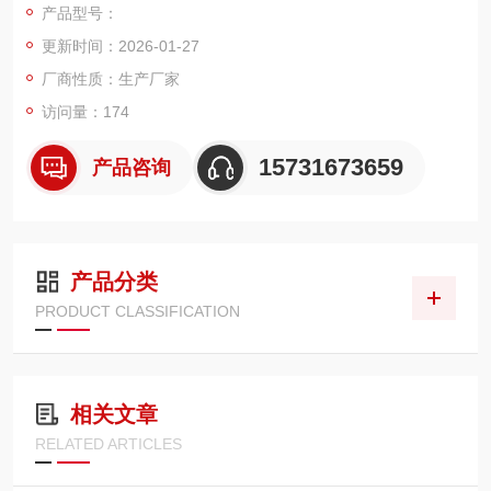
产品型号：
油雾颗粒，适配船舶制造、工程机械、钢结构加工等行业的焊接
更新时间：2026-01-27
工位烟气净化，助力车间空气质量达标，保护操作人员职业健
康。
厂商性质：生产厂家
访问量：174
15731673659
产品咨询
产品分类
PRODUCT CLASSIFICATION
相关文章
RELATED ARTICLES