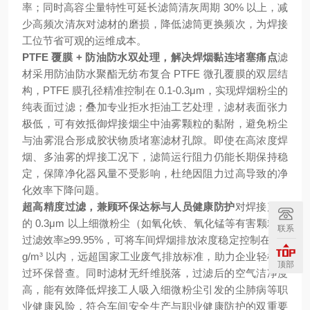
率；同时高容尘量特性可延长滤筒清灰周期 30% 以上，减
少高频次清灰对滤材的磨损，降低滤筒更换频次，为焊接
工位节省可观的运维成本。
PTFE 覆膜 + 防油防水双处理，解决焊烟黏连堵塞痛点
滤
材采用防油防水聚酯无纺布复合 PTFE 微孔覆膜的双层结
构，PTFE 膜孔径精准控制在 0.1-0.3μm，实现焊烟粉尘的
纯表面过滤；叠加专业拒水拒油工艺处理，滤材表面张力
极低，可有效抵御焊接烟尘中油雾颗粒的黏附，避免粉尘
与油雾混合形成胶状物质堵塞滤材孔隙。即使在高浓度焊
烟、多油雾的焊接工况下，滤筒运行阻力仍能长期保持稳
定，保障净化器风量不受影响，杜绝因阻力过高导致的净
化效率下降问题。
超高精度过滤，兼顾环保达标与人员健康防护
对焊接产生
的 0.3μm 以上细微粉尘（如氧化铁、氧化锰等有害颗粒）
联系
过滤效率≥99.95%，可将车间焊烟排放浓度稳定控制在 5m
g/m³ 以内，远超国家工业废气排放标准，助力企业轻松通
顶部
过环保督查。同时滤材无纤维脱落，过滤后的空气洁净度
高，能有效降低焊接工人吸入细微粉尘引发的尘肺病等职
业健康风险，符合车间安全生产与职业健康防护的双重要