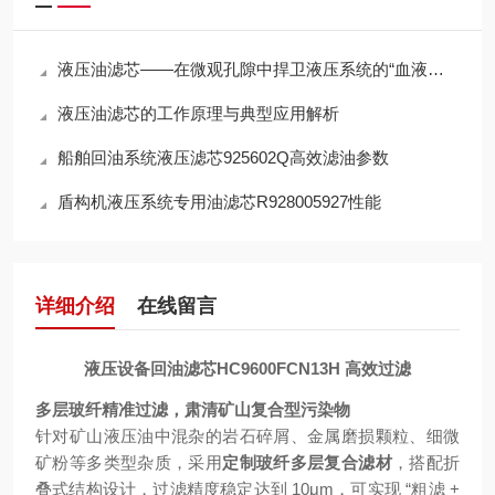
液压油滤芯——在微观孔隙中捍卫液压系统的“血液纯净”
液压油滤芯的工作原理与典型应用解析
船舶回油系统液压滤芯925602Q高效滤油参数
盾构机液压系统专用油滤芯R928005927性能
详细介绍
在线留言
液压设备回油滤芯HC9600FCN13H 高效过滤
多层玻纤精准过滤，肃清矿山复合型污染物
针对矿山液压油中混杂的岩石碎屑、金属磨损颗粒、细微
矿粉等多类型杂质，采用
定制玻纤多层复合滤材
，搭配折
叠式结构设计，过滤精度稳定达到 10μm，可实现 “粗滤 +