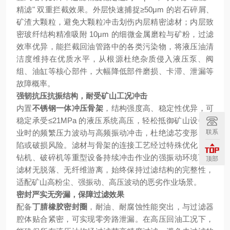
精滤" 双重拦截效果。外层快速捕捉≥50μm 的岩石碎屑、
矿渣大颗粒，避免大颗粒冲击划伤内层精密滤材；内层致
密玻纤结构精准吸附 10μm 的细微金属磨粒与矿粉，过滤
效率优异，能拦截回油管路中的各类污染物，将液压油清
洁度维持在优质水平，从根源杜绝杂质侵入液压泵、阀
组、油缸等核心部件，大幅降低部件磨损、卡滞、泄漏等
故障概率。
强韧抗压抗振结构，耐受矿山工况冲击
内置
不锈钢一体冲压骨架
，结构强度高、稳定性优异，可
稳定承受≤21MPa 的液压系统高压，轻松抵御矿山设备作
联系
业时的频繁压力波动与高频振动冲击，杜绝滤芯变形、塌
陷或破损风险。滤材与骨架的连接工艺经过特殊优化，在
钻机、破碎机等重型设备持续冲击作业的强振动环境下，
顶部
滤材无脱落、无纤维游离，始终保持过滤结构的完整性，
适配矿山高粉尘、强振动、高压波动的恶劣作业场景。
密封严实无旁漏，保障过滤效果
配备
丁腈橡胶密封圈
，耐油、耐腐蚀性能突出，与过滤器
腔体贴合紧密，可实现零旁路泄漏。在高压回油工况下，