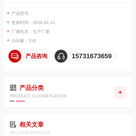
m，过滤效率优异，可实现 “粗滤 + 精滤" 的双重拦截效果：外层
滤材可快速捕捉≥50μm 的岩石碎屑、矿渣大颗粒，避免大颗粒冲
产品型号：
击划伤内层精密滤材；内层致密玻纤结构则能精准吸附 10μm 的
更新时间：2026-01-21
细微金属磨粒与矿粉，确保回油管路中的污染物被拦截，将液压
油清洁度维持在优质水平
厂商性质：生产厂家
访问量：218
15731673659
产品咨询
产品分类
PRODUCT CLASSIFICATION
相关文章
RELATED ARTICLES