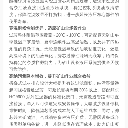
能确保所有液压油均经过滤芯高精度过滤，避免未过滤的
含杂油液直接回流至液压系统，稳定控制系统油液清洁
度，保障过滤效果不打折扣，进一步延长液压核心部件的
使用寿命。
宽温耐候性能优异，适应矿山全场景作业
滤芯整体耐温范围覆盖 - 20℃～100℃，可适配露天矿山冬
季低温严寒启动、夏季连续作业高温油温，以及井下闷热
潮湿的复杂工况。无论是低温导致的油液粘度变化，还是
高温环境下的油液氧化，滤芯过滤性能均无衰减，始终保
持稳定的杂质拦截能力，为矿山设备液压系统提供全天候
可靠防护。
高纳污量降本增效，提升矿山作业综合效益
折叠式滤材排布设计大幅提升有效过滤面积，纳污容量远
超同规格普通滤芯，可延长更换周期 30% 以上。搭配颇尔
HC9600 系列过滤器的标准化接口，无需改造管路即可直
接替换，单人即可快速完成安装操作，大幅减少设备停机
维护时间，降低滤芯采购成本与人工运维成本。同时，滤
芯兼容矿物油、合成油等多种液压介质，无需因设备或介
质类型单独备货，进一步降低库存管理成本，助力矿山项