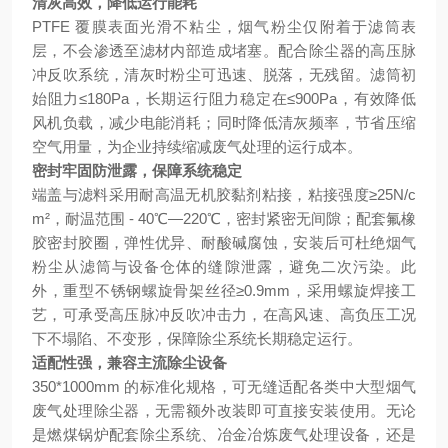
清灰高效，降低运行能耗
PTFE 覆膜表面光滑不粘尘，烟气粉尘仅附着于滤筒表
层，不会渗透至滤材内部造成堵塞。配合除尘器的高压脉
冲反吹系统，清灰时粉尘可迅速、脱落，无残留。滤筒初
始阻力≤180Pa，长期运行阻力稳定在≤900Pa，有效降低
风机负载，减少电能消耗；同时降低清灰频率，节省压缩
空气用量，为企业持续缩减废气处理的运行成本。
密封牢固防泄露，保障系统稳定
端盖与滤料采用耐高温无机胶黏剂粘接，粘接强度≥25N/c
m²，耐温范围 - 40℃—220℃，密封紧密无间隙；配套氟橡
胶密封胶圈，弹性优异、耐酸碱腐蚀，安装后可杜绝烟气
粉尘从滤筒与设备仓体的缝隙泄露，避免二次污染。此
外，重型不锈钢螺旋骨架丝径≥0.9mm，采用螺旋焊接工
艺，可承受高压脉冲反吹冲击力，在高风速、高负压工况
下不塌陷、不变形，保障除尘系统长期稳定运行。
适配性强，兼容主流除尘设备
350*1000mm 的标准化规格，可无缝适配各类中大型烟气
废气处理除尘器，无需额外改装即可直接安装使用。无论
是燃煤锅炉配套除尘系统、冶金冶炼废气处理设备，还是