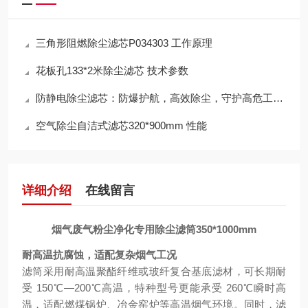
三角形阻燃除尘滤芯P034303 工作原理
花板孔133*2米除尘滤芯 技术参数
防静电除尘滤芯：防爆护航，高效除尘，守护高危工况安全
空气除尘自洁式滤芯320*900mm 性能
详细介绍
在线留言
烟气废气粉尘净化专用除尘滤筒350*1000mm
耐高温抗腐蚀，适配复杂烟气工况
滤筒采用耐高温聚酯纤维或玻纤复合基底滤材，可长期耐
受 150℃—200℃高温，特种型号更能承受 260℃瞬时高
温，适配燃煤锅炉、冶金窑炉等高温烟气环境。同时，滤