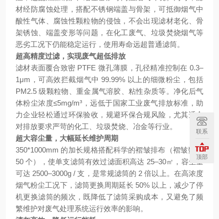
材经防腐蚀处理，搭配不锈钢端盖与骨架，可抵御烟气中
酸性气体、腐蚀性颗粒物的侵蚀，不会出现滤材老化、骨
架锈蚀、端盖变形等问题，在化工废气、垃圾焚烧烟气等
恶劣工况下仍能稳定运行，使用寿命远超普通滤筒。
超高精度过滤，实现废气超低排放
滤材表面覆合致密 PTFE 微孔薄膜，孔径精准控制在 0.3–
1μm，可高效拦截烟气中 99.99% 以上的细微粉尘，包括
PM2.5 级颗粒物、重金属气溶胶、粘性杂质等。净化后气
体粉尘浓度≤5mg/m³，远低于国家工业废气排放标准，助
力企业轻松通过环保验收，规避环保合规风险，尤其适合
对排放要求严苛的化工、垃圾焚烧、冶金等行业。
联系
超大容尘量，大幅延长维护周期
350*1000mm 的加长规格搭配科学的褶皱排布（褶皱数≥1
顶部
50 个），使单支滤筒有效过滤面积高达 25–30㎡，容尘量
可达 2500–3000g / 支，是常规滤筒的 2 倍以上。在高浓度
烟气粉尘工况下，滤筒更换周期延长 50% 以上，减少了停
机更换滤筒的频次，既降低了滤筒采购成本，又避免了频
繁维护对废气处理系统运行效率的影响。