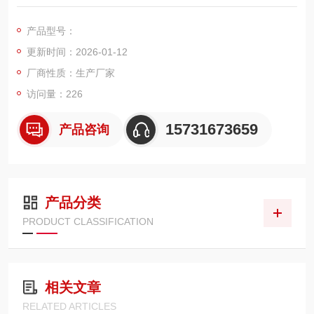
高度 1000mm 的加长规格，适配各类中大型废气处理除尘器，可
广泛应用于燃煤锅炉、冶金冶炼、化工窑炉、垃圾焚烧等烟气粉
产品型号：
尘净化场景，能高效拦截烟气中的细微粉尘、酸性颗粒物及粘性
更新时间：2026-01-12
杂质，是实现工业废气达标排放的核心过滤耗材。
厂商性质：生产厂家
访问量：226
15731673659
产品咨询
产品分类
PRODUCT CLASSIFICATION
相关文章
RELATED ARTICLES