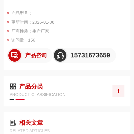
30L/min 适配流量及 210bar 耐压能力，高效拦截油液中微小杂
质，保护泵阀等精密元件，适配冶金、工程机械、电力等高压大
产品型号：
流量工况，是保障系统清洁度与稳定运行的核心部件。
更新时间：2026-01-08
厂商性质：生产厂家
访问量：156
15731673659
产品咨询
产品分类
PRODUCT CLASSIFICATION
相关文章
RELATED ARTICLES