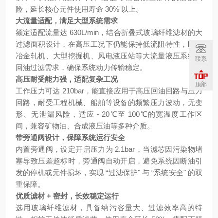
险，延长核心元件使用寿命 30% 以上。
大流量适配，满足大型系统需求
额定适配流量达 630L/min，结合折叠式玻璃纤维滤材的大
过滤面积设计，在高压工况下仍能保持低流阻特性，匹配
冶金轧机、大型挖掘机、风电液压站等大流量液压系统的
联系
回油过滤需求，确保系统动力传输稳定。
高压耐受能力强，适配复杂工况
顶部
工作压力可达 210bar，能直接应用于高压回油回路与压力
回路，耐受工程机械、船舶等设备的频繁压力波动，无变
形、无泄漏风险，适应 - 20℃至 100℃的宽温度工作区
间，兼容矿物油、合成液压油等多种介质。
带旁通阀设计，保障系统运行安全
内置旁通阀，设定开启压力为 2.1bar，当滤芯因污染物堵
塞导致压差超标时，旁通阀自动开启，避免系统因断油引
发的停机或元件损坏，实现 “过滤保护" 与 “系统安全" 的双
重保障。
优质滤材 + 密封，长效稳定运行
选用玻璃纤维滤材，具备纳污容量大、过滤效率高的特