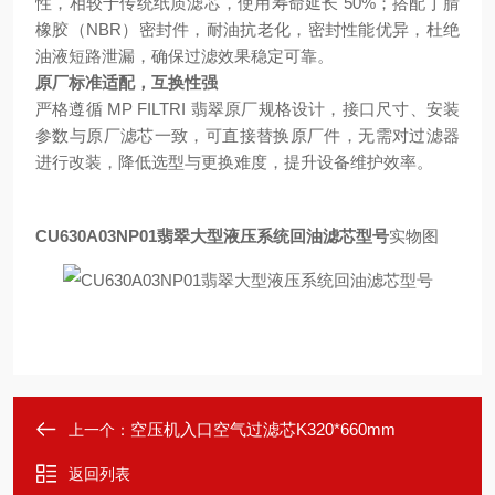
性，相较于传统纸质滤芯，使用寿命延长 50%；搭配丁腈
橡胶（NBR）密封件，耐油抗老化，密封性能优异，杜绝
油液短路泄漏，确保过滤效果稳定可靠。
原厂标准适配，互换性强
严格遵循 MP FILTRI 翡翠原厂规格设计，接口尺寸、安装
参数与原厂滤芯一致，可直接替换原厂件，无需对过滤器
进行改装，降低选型与更换难度，提升设备维护效率。
CU630A03NP01翡翠大型液压系统回油滤芯型号
实物图
空压机入口空气过滤芯K320*660mm
上一个：
返回列表