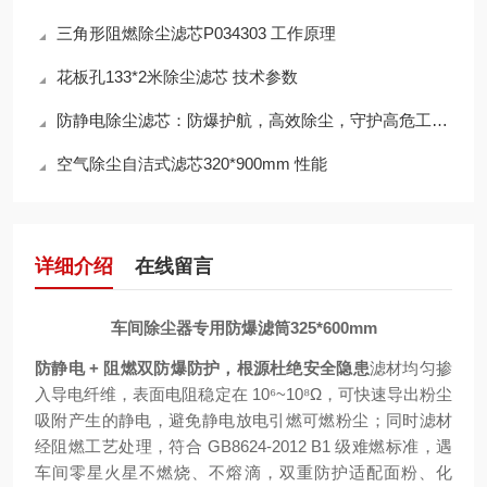
三角形阻燃除尘滤芯P034303 工作原理
花板孔133*2米除尘滤芯 技术参数
防静电除尘滤芯：防爆护航，高效除尘，守护高危工况安全
空气除尘自洁式滤芯320*900mm 性能
详细介绍
在线留言
车间除尘器专用防爆滤筒325*600mm
防静电 + 阻燃双防爆防护，根源杜绝安全隐患
滤材均匀掺
入导电纤维，表面电阻稳定在 10⁶~10⁸Ω，可快速导出粉尘
吸附产生的静电，避免静电放电引燃可燃粉尘；同时滤材
经阻燃工艺处理，符合 GB8624-2012 B1 级难燃标准，遇
车间零星火星不燃烧、不熔滴，双重防护适配面粉、化