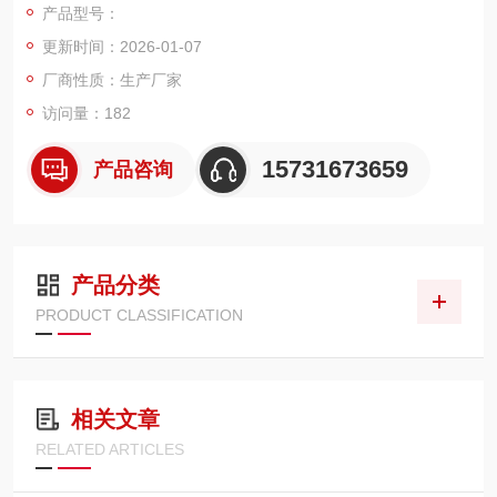
产品型号：
电积聚与明火引燃风险，满足防爆车间安全生产与环保排放双重
更新时间：2026-01-07
标准，适配脉冲式车间除尘器、中央集尘系统等主流除尘设备。
厂商性质：生产厂家
访问量：182
15731673659
产品咨询
产品分类
PRODUCT CLASSIFICATION
相关文章
RELATED ARTICLES