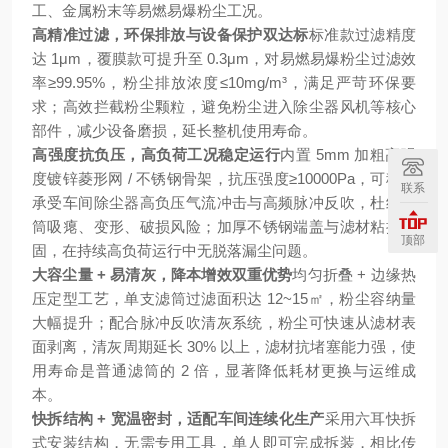
工、金属粉末等易燃易爆粉尘工况。
高精准过滤，环保排放与设备保护双达标
标准款过滤精度
达 1μm，覆膜款可提升至 0.3μm，对易燃易爆粉尘过滤效
率≥99.95%，粉尘排放浓度≤10mg/m³，满足严苛环保要
求；高效拦截粉尘颗粒，避免粉尘进入除尘器风机等核心
部件，减少设备磨损，延长整机使用寿命。
高强度抗负压，高负荷工况稳定运行
内置 5mm 加粗高强
度镀锌菱形网 / 不锈钢骨架，抗压强度≥10000Pa，可稳定
联系
承受车间除尘器高负压气流冲击与高频脉冲反吹，杜绝滤
筒吸瘪、变形、破损风险；加厚不锈钢端盖与滤材粘接牢
顶部
固，在持续高负荷运行中无脱落漏尘问题。
大容尘量 + 易清灰，降本增效双重优势
均匀折叠 + 边缘热
压定型工艺，单支滤筒过滤面积达 12~15㎡，粉尘容纳量
大幅提升；配合脉冲反吹清灰系统，粉尘可快速从滤材表
面剥离，清灰周期延长 30% 以上，滤材抗堵塞能力强，使
用寿命是普通滤筒的 2 倍，显著降低耗材更换与运维成
本。
快拆结构 + 宽温密封，适配车间连续化生产
采用六耳快拆
式安装结构，无需专用工具，单人即可完成拆装，相比传