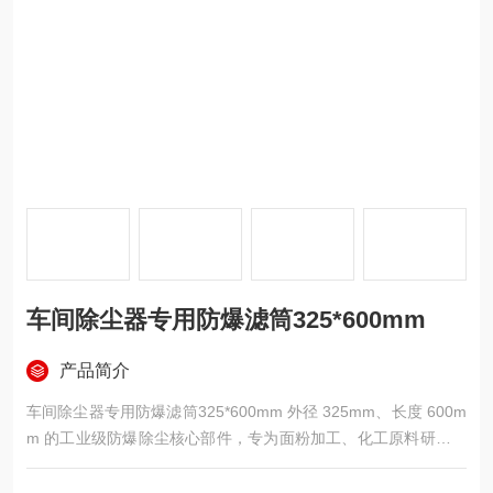
车间除尘器专用防爆滤筒325*600mm
产品简介
车间除尘器专用防爆滤筒325*600mm 外径 325mm、长度 600m
m 的工业级防爆除尘核心部件，专为面粉加工、化工原料研磨、
金属粉末抛光、煤炭破碎等存在易燃易爆粉尘的车间除尘系统设
计，兼具防静电、阻燃、高效过滤三重特性，可有效杜绝粉尘静