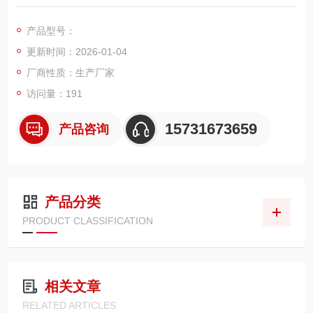
站），拦截 1–25 μm 颗粒杂质，控制油液清洁度至 NAS 7 级以
内，防止轴承磨损、齿轮点蚀与伺服阀卡涩。
产品型号：
适用场景：连铸机辊系润滑、液压站供油 / 回油过滤、齿轮箱循
更新时间：2026-01-04
环润滑，适配高温（-30℃至 + 110℃）、振动、粉尘多的冶金工
况。
厂商性质：生产厂家
访问量：191
15731673659
产品咨询
产品分类
PRODUCT CLASSIFICATION
相关文章
RELATED ARTICLES