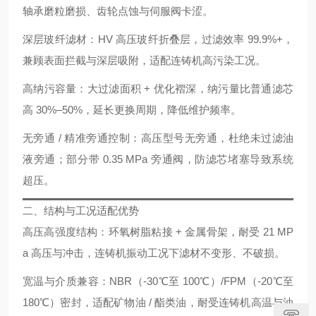
轴承磨粒磨损、齿轮点蚀与伺服阀卡涩。
深层玻纤滤材
：HV 高压玻纤折叠层，过滤效率 99.9%+，
兼顾表面拦截与深层吸附，适配连铸机高污染工况。
高纳污容量
：大过滤面积 + 优化褶深，纳污量比普通滤芯
高 30%–50%，延长更换周期，降低维护频率。
无旁通 / 精准旁通控制
：高压型号无旁通，杜绝未过滤油
液旁通；部分带 0.35 MPa 旁通阀，防滤芯堵塞导致系统
超压。
二、结构与工况适配优势
高压高强度结构
：环氧树脂粘接 + 金属骨架，耐受 21 MP
a 高压与冲击，连铸机振动工况下滤材不变形、不破损。
宽温与介质兼容
：NBR（-30℃至 100℃）/FPM（-20℃至
180℃）密封，适配矿物油 / 酯类油，耐受连铸机高温与油