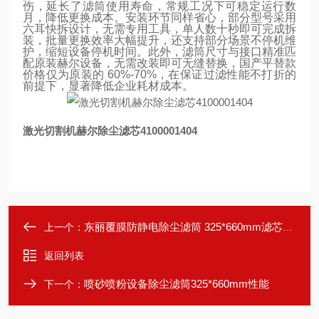
伤，延长了滤筒使用寿命，常规工况下可稳定运行数
月，降低更换成本。安装环节同样省心，部分型号采用
六耳快拆设计，无需专用工具，单人数十秒即可完成拆
装，批量更换效率大幅提升，还支持部分场景不停机维
护，缩短设备停机时间。此外，滤筒尺寸与接口精准匹
配原装赫尔设备，无需改装即可无缝替换，国产平替款
价格仅为原装的 60%-70%，在保证过滤性能不打折的
前提下，显著降低企业耗材成本。
激光切割机赫尔除尘滤芯4100001404
东丽覆膜防静电除尘滤筒 325*660mm滤芯参数
上一个：
返回列表
喷砂喷粉设备除尘滤筒325*660mm性能
下一个：