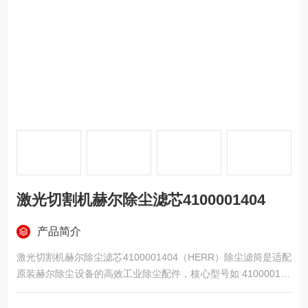
激光切割机赫尔除尘滤芯4100001404
产品简介
激光切割机赫尔除尘滤芯4100001404（HERR）除尘滤筒是适配
原装赫尔除尘设备的高效工业除尘配件，核心型号如 410000140
4（常见尺寸 330×1200mm），以进口东丽聚酯纤维为基布，覆
合 PTFE 微孔薄膜，搭配高强度防腐骨架与厚防锈钢板端盖，采