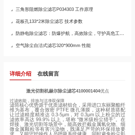
三角形阻燃除尘滤芯P034303 工作原理
花板孔133*2米除尘滤芯 技术参数
防静电除尘滤芯：防爆护航，高效除尘，守护高危工况安全
空气除尘自洁式滤芯320*900mm 性能
详细介绍
在线留言
激光切割机赫尔除尘滤芯4100001404
优点
过滤效能，排放与洁净双保障
滤筒核心优势源于优质滤材组合，采用进口东丽聚酯纤
维为基布，覆合致密 PTFE 微孔薄膜，这种材质搭配
让过滤精度精准达 0.3-5μm，对 0.3μm 以上粉尘的过
滤效率高达 99.9% 以上，堪称 “微米级粉尘猎手"。在
焊接、激光切割等场景中，能高效拦截金属氧化物、细
微金属颗粒等有害污染物，既满足严苛的环保排放要
求，又能守护操作人员呼吸系统健康，同时避免粉尘影