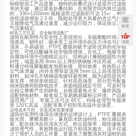
响精密加工产品质量。独特的折叠式设计是提升过滤效
率的关键，通过星形折叠结构，在有限空间内将过滤面
积，330×1200mm 规格滤筒过滤面积可达 15㎡，相比
传统滤袋增加 2-3 倍，既能处理更大风量的含尘气体，
又能降低气流通过速度，减少运行阻力，保证除尘系统
联系
气流量稳定。
材质工艺扎实，安全耐用适配广
滤筒在耐用性与安全性上表现突出，东丽聚酯纤维基材
强度高、韧性好，能承受工业环境中的压力冲击与频繁
顶部
清灰，不易破损；PTFE 覆膜则赋予滤筒优异的化学稳
定性，可抵抗酸碱等化学物质侵蚀，在化工、电镀等复
杂腐蚀环境中仍能稳定运行。结构设计兼顾稳固性与密
封性，端盖采用 8mm 以上厚防锈钢板冲压而成，与滤
料通过特殊聚氨酯发泡胶粘接，密封效果，有效防止含
尘气体泄漏；内外支撑骨架选用 5mm 以上高强度防腐
材料，如冲孔不锈钢或电镀锌菱形网，能为滤筒提供可
靠支撑，维持形状稳定。针对高危场景，部分型号配备
纳米阻燃和防静电技术，表面电阻稳定可控，可及时导
出粉尘摩擦产生的静电，从根源避免火灾、爆炸风险，
适配锂电材料、粮食加工等易燃易爆粉尘环境。产品耐
温范围广泛，常规工况可达 85℃，特殊处理型号能承
受 120℃高温，适配等离子切割等高温作业场景。
运维成本可控，安装清灰双重便捷
滤筒的实用性体现在便捷的运维设计上，PTFE 覆膜表
面光滑、摩擦系数小，兼具防水防油特性，粉尘难以附
着，配合脉冲反吹清灰方式，粉尘脱落率，能快速恢复
滤筒透气性，有效降低运行阻力和清灰频次。这不仅减
少了维护人员的工作量，更避免了频繁清灰对滤材的损