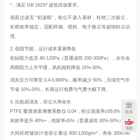
³，满足 GB 16297 超低排放要求。
表面过滤无 “初滤期"，粉尘不渗入基材，杜绝二次扬尘，
长期效率稳定，适配焊烟、喷粉、电子微尘等超细粉尘治
理。
2. 低阻节能，运行成本显著降低
初始阻力低至 80-120Pa（普通滤筒 200-300Pa），全生命
周期阻力上升平缓，风机能耗降低 15%-30%。
清灰压力可降至 0.4-0.6MPa，频率减少 50%，压缩空气年
节省 10%-20%，长期运行电费与气费大幅下降。
3. 抗粘易清灰，容尘大寿命长
PTFE 覆膜表面摩擦系数仅 0.04，粉尘脱落率≥99.8%，清
联系
灰效率提升 40%+，残留率≤5%（普通滤筒 30%-50%）。
顶部
大间距褶皱设计使容尘量达 800-1200g/m²，寿命 3000-80