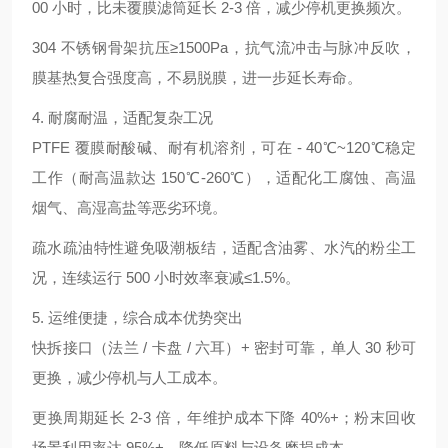
00 小时，比未覆膜滤筒延长 2-3 倍，减少停机更换频次。
304 不锈钢骨架抗压≥1500Pa，抗气流冲击与脉冲反吹，
膜基热复合强度高，不易脱膜，进一步延长寿命。
4. 耐腐耐温，适配复杂工况
PTFE 覆膜耐酸碱、耐有机溶剂，可在 - 40℃~120℃稳定
工作（耐高温款达 150℃-260℃），适配化工腐蚀、高温
烟气、高湿高盐等恶劣环境。
疏水疏油特性避免吸潮板结，适配含油雾、水汽的粉尘工
况，连续运行 500 小时效率衰减≤1.5%。
5. 运维便捷，综合成本优势突出
快拆接口（法兰 / 卡盘 / 六耳）+ 密封可靠，单人 30 秒可
更换，减少停机与人工成本。
更换周期延长 2-3 倍，年维护成本下降 40%+；粉末回收
场景利用率达 95%+，降低原料与设备磨损成本。