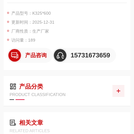
E/PU 等）的高效工业除尘元件，以 “表面过滤" 为核心机制，过
滤效率可达 99.9% - 99.999%，适配脉冲反吹除尘系统，广泛用
产品型号：K325*600
于焊接、喷涂、水泥、化工、冶金等工业粉尘治理场景。
更新时间：2025-12-31
厂商性质：生产厂家
访问量：189
15731673659
产品咨询
产品分类
PRODUCT CLASSIFICATION
相关文章
RELATED ARTICLES