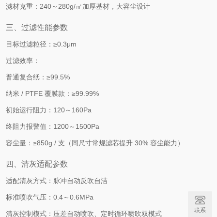
滤材克重：240～280g/㎡加厚基材，大容尘设计
三、过滤性能参数
目标过滤粒径：≥0.3μm
过滤效率：
普通复合纸：≥99.5%
纳米 / PTFE 覆膜款：≥99.99%
初始运行阻力：120～160Pa
终阻力报警值：1200～1500Pa
容尘量：≥850g / 支（同尺寸常规滤芯提升 30% 容尘能力）
四、清灰适配参数
适配清灰方式：脉冲自动反吹自洁
标准喷吹气压：0.4～0.6MPa
联系
清灰控制模式：压差自动喷吹、定时循环喷吹双模式