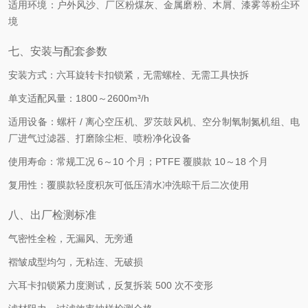
适用环境：户外风沙、厂区粉煤灰、金属磨粉、木屑、漆雾等粉尘环
境
七、安装与配套参数
安装方式：六耳旋转卡扣锁紧，无需螺栓、无需工具快拆
单支适配风量：1800～2600m³/h
适用设备：螺杆 / 离心空压机、罗茨鼓风机、空分制氧制氮机组、电
厂进气过滤器、打磨除尘柜、喷粉净化设备
使用寿命：常规工况 6～10 个月；PTFE 覆膜款 10～18 个月
复用性：覆膜款轻度积灰可低压清水冲洗晾干后二次使用
八、出厂检测标准
气密性全检，无漏风、无旁通
褶皱成型均匀，无粘连、无破损
六耳卡扣锁紧力度测试，反复拆装 500 次不变形