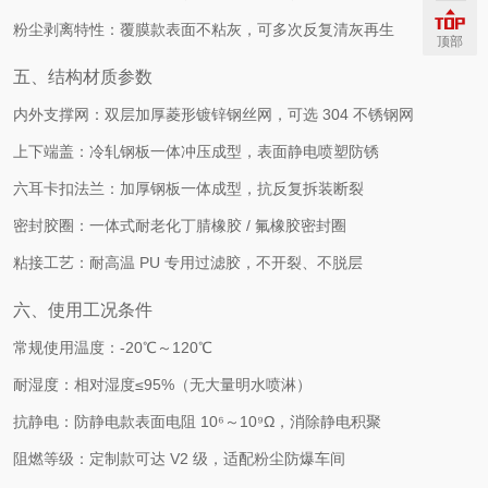
粉尘剥离特性：覆膜款表面不粘灰，可多次反复清灰再生
顶部
五、结构材质参数
内外支撑网：双层加厚菱形镀锌钢丝网，可选 304 不锈钢网
上下端盖：冷轧钢板一体冲压成型，表面静电喷塑防锈
六耳卡扣法兰：加厚钢板一体成型，抗反复拆装断裂
密封胶圈：一体式耐老化丁腈橡胶 / 氟橡胶密封圈
粘接工艺：耐高温 PU 专用过滤胶，不开裂、不脱层
六、使用工况条件
常规使用温度：-20℃～120℃
耐湿度：相对湿度≤95%（无大量明水喷淋）
抗静电：防静电款表面电阻 10⁶～10⁹Ω，消除静电积聚
阻燃等级：定制款可达 V2 级，适配粉尘防爆车间