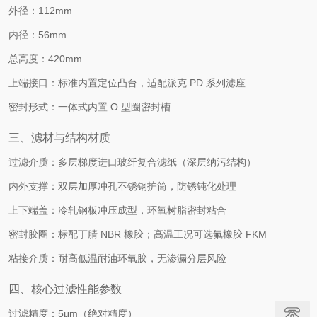
外径：112mm
内径：56mm
总高度：420mm
上端接口：标准内置定位凸台，适配派克 PD 系列滤座
密封形式：一体式内置 O 型圈密封槽
三、滤材与结构材质
过滤介质：多层梯度进口玻纤复合滤纸（深层纳污结构）
内外支撑：双层加厚冲孔不锈钢护筒，防锈钝化处理
上下端盖：冷轧钢板冲压成型，环氧树脂密封粘合
密封胶圈：标配丁腈 NBR 橡胶；高温工况可选氟橡胶 FKM
粘接介质：耐高低温耐油环氧胶，无渗漏分层风险
四、核心过滤性能参数
过滤精度：5μm（绝对精度）