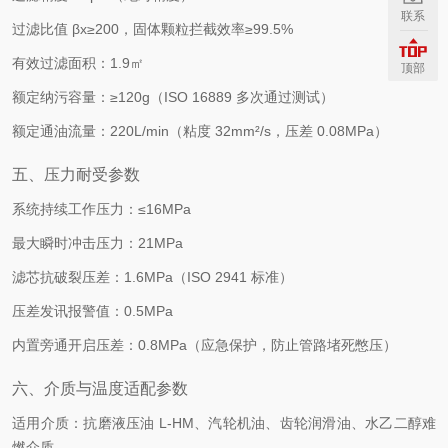
联系
过滤比值 βx≥200，固体颗粒拦截效率≥99.5%
有效过滤面积：1.9㎡
顶部
额定纳污容量：≥120g（ISO 16889 多次通过测试）
额定通油流量：220L/min（粘度 32mm²/s，压差 0.08MPa）
五、压力耐受参数
系统持续工作压力：≤16MPa
最大瞬时冲击压力：21MPa
滤芯抗破裂压差：1.6MPa（ISO 2941 标准）
压差发讯报警值：0.5MPa
内置旁通开启压差：0.8MPa（应急保护，防止管路堵死憋压）
六、介质与温度适配参数
适用介质：抗磨液压油 L-HM、汽轮机油、齿轮润滑油、水乙二醇难
燃介质