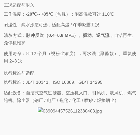
工况适配与耐久
工作温度：
-20℃～+85℃
（常规）；耐高温款可达 110℃
耐湿性：疏水涂层可选，适配高湿 / 冬季凝露工况
清灰方式：
脉冲反吹（0.4–0.6 MPa）、振动、逆气流
，自洁再生、
免停机维护
使用寿命：8–12 个月（视粉尘浓度），可水洗（聚酯款）、重复使
用 2–3 次
执行标准与适配
执行标准：JB/T 10341、ISO 16889、GB/T 14295
适配设备：自洁式空气过滤器、空压机入口、引风机、鼓风机、燃气
轮机、除尘器（钢厂 / 电厂 / 焦化 / 化工 / 喷砂 / 焊接烟尘）