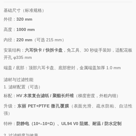
基础尺寸（标准规格）
外径：
320 mm
高度：
1000 mm
内径：
220 mm
（可选 215 mm）
安装结构：
六耳快卡 / 快拆卡盘
，免工具、30 秒徒手装卸，适配花板
开孔 φ335 mm
端盖 / 底部：顶部六耳卡盘、底部密封，金属端盖加厚 1.0 mm
滤材与过滤性能
1. 滤材配置（可选）
标配：
HV 木浆复合滤纸 / 聚酯长纤维
（梯度密度，外粗内细）
升级：
东丽 PET+PTFE 微孔覆膜
（表面光滑、疏水防粘、自洁性
强）
特种：
防静电（10⁶–10⁹Ω）、UL94 V0 阻燃、耐温 / 防水定制
2. 过滤精度与效率