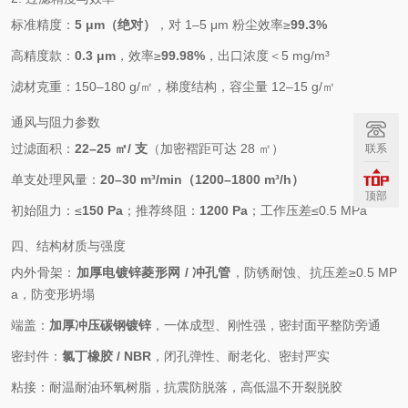
标准精度：
5 μm（绝对）
，对 1–5 μm 粉尘效率≥
99.3%
高精度款：
0.3 μm
，效率≥
99.98%
，出口浓度＜5 mg/m³
滤材克重：150–180 g/㎡，梯度结构，容尘量 12–15 g/㎡
通风与阻力参数
过滤面积：
22–25 ㎡/ 支
（加密褶距可达 28 ㎡）
联系
单支处理风量：
20–30 m³/min（1200–1800 m³/h）
顶部
初始阻力：≤
150 Pa
；推荐终阻：
1200 Pa
；工作压差≤0.5 MPa
四、结构材质与强度
内外骨架：
加厚电镀锌菱形网 / 冲孔管
，防锈耐蚀、抗压差≥0.5 MP
a，防变形坍塌
端盖：
加厚冲压碳钢镀锌
，一体成型、刚性强，密封面平整防旁通
密封件：
氯丁橡胶 / NBR
，闭孔弹性、耐老化、密封严实
粘接：耐温耐油环氧树脂，抗震防脱落，高低温不开裂脱胶