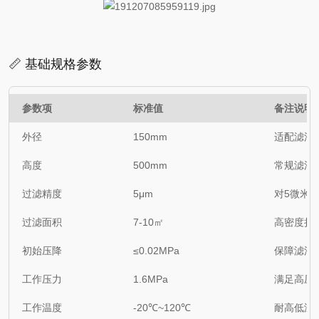
📏 基础规格参数
参数项
标准值
备注说明
外径
150mm
适配滤油
高度
500mm
常规滤油
过滤精度
5μm
对5微米以
过滤面积
7-10㎡
高密度折
初始压降
≤0.02MPa
保障滤油
工作压力
1.6MPa
满足高压
工作温度
-20℃~120℃
耐高低温