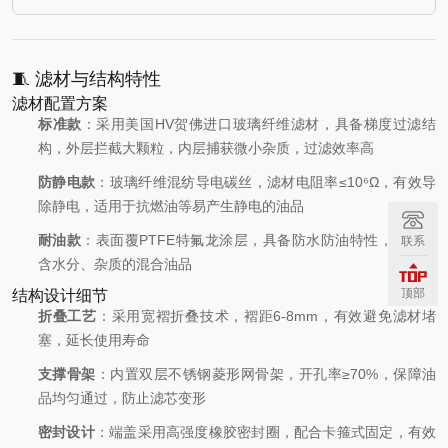
🧵 滤材与结构特性
滤材配置方案
标准款
：采用美国HV贺佛进口玻璃纤维滤材，具备梯度过滤结
构，外层拦截大颗粒，内层捕获微小杂质，过滤效率高
防静电款
：玻璃纤维混纺导电碳丝，滤材电阻率≤10⁶Ω，有效导
除静电，适用于抗燃油等易产生静电的油品
耐油款
：表面覆PTFE特氟龙涂层，具备防水防油特性，可过滤
联系
含水分、杂质的混合油品
顶部
结构设计细节
折叠工艺
：采用宽褶折叠技术，褶距6-8mm，有效避免滤材堵
塞，延长使用寿命
支撑骨架
：内置双层不锈钢菱形网骨架，开孔率≥70%，保障油
品均匀通过，防止滤芯变形
密封设计
：端盖采用高强度橡胶密封圈，配合卡箍式固定，有效