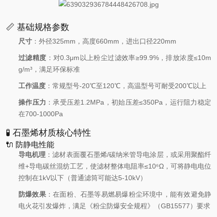
📏 基础规格参数
尺寸
：外径325mm，高度660mm，进出口径220mm
过滤精度
：对0.3μm以上粉尘过滤效率≥99.9%，排放浓度≤10m
g/m³，满足环保标准
工作温度
：常规型号-20℃至120℃，高温型号可耐受200℃以上
操作压力
：承受压差1.2MPa，初始压差≤350Pa，运行阻力稳定
在700-1000Pa
🧪 石墨烯材质核心特性
🔌 防静电性能
导电机理
：滤材表面覆石墨烯/碳纳米管导电涂层，或采用聚酯纤
维+导电碳丝混纺工艺，使滤材整体电阻率≤10⁶Ω，可将静电电位
控制在1kV以下（普通滤筒可能达5-10kV）
防爆效果
：在面粉、石墨等易燃易爆粉尘环境中，能有效避免静
电火花引发爆炸，满足《粉尘防爆安全规程》（GB15577）要求