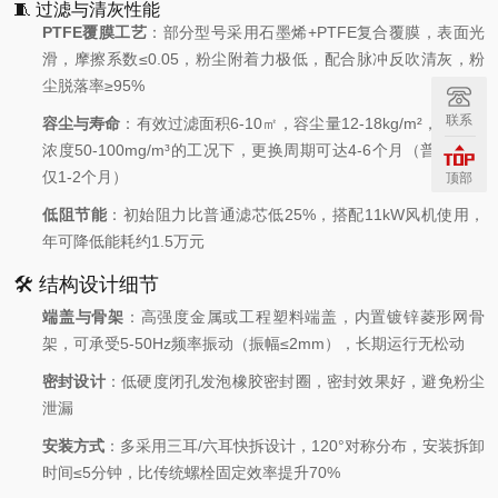
🧵 过滤与清灰性能
PTFE覆膜工艺
：部分型号采用石墨烯+PTFE复合覆膜，表面光
滑，摩擦系数≤0.05，粉尘附着力极低，配合脉冲反吹清灰，粉
尘脱落率≥95%
联系
容尘与寿命
：有效过滤面积6-10㎡，容尘量12-18kg/m²，在粉尘
浓度50-100mg/m³的工况下，更换周期可达4-6个月（普通滤筒
仅1-2个月）
顶部
低阻节能
：初始阻力比普通滤芯低25%，搭配11kW风机使用，
年可降低能耗约1.5万元
🛠️ 结构设计细节
端盖与骨架
：高强度金属或工程塑料端盖，内置镀锌菱形网骨
架，可承受5-50Hz频率振动（振幅≤2mm），长期运行无松动
密封设计
：低硬度闭孔发泡橡胶密封圈，密封效果好，避免粉尘
泄漏
安装方式
：多采用三耳/六耳快拆设计，120°对称分布，安装拆卸
时间≤5分钟，比传统螺栓固定效率提升70%