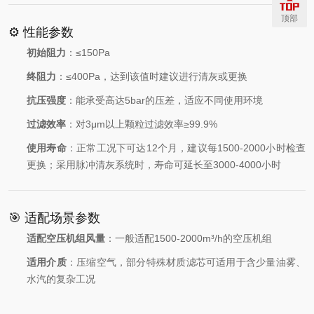
顶部
⚙️ 性能参数
初始阻力
：≤150Pa
终阻力
：≤400Pa，达到该值时建议进行清灰或更换
抗压强度
：能承受高达5bar的压差，适应不同使用环境
过滤效率
：对3μm以上颗粒过滤效率≥99.9%
使用寿命
：正常工况下可达12个月，建议每1500-2000小时检查
更换；采用脉冲清灰系统时，寿命可延长至3000-4000小时
🎯 适配场景参数
适配空压机组风量
：一般适配1500-2000m³/h的空压机组
适用介质
：压缩空气，部分特殊材质滤芯可适用于含少量油雾、
水汽的复杂工况