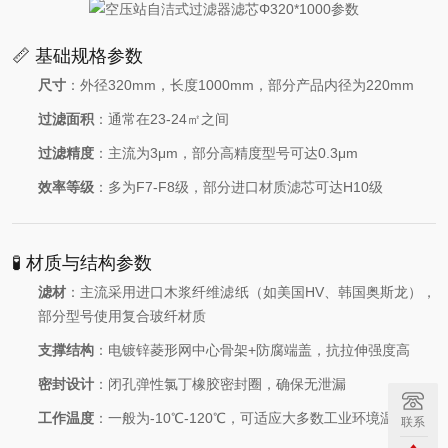
📏 基础规格参数
尺寸
：外径320mm，长度1000mm，部分产品内径为220mm
过滤面积
：通常在23-24㎡之间
过滤精度
：主流为3μm，部分高精度型号可达0.3μm
效率等级
：多为F7-F8级，部分进口材质滤芯可达H10级
🧪 材质与结构参数
滤材
：主流采用进口木浆纤维滤纸（如美国HV、韩国奥斯龙），
部分型号使用复合玻纤材质
支撑结构
：电镀锌菱形网中心骨架+防腐端盖，抗拉伸强度高
密封设计
：闭孔弹性氯丁橡胶密封圈，确保无泄漏
工作温度
：一般为-10℃-120℃，可适应大多数工业环境温度
联系