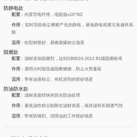
防静电款
配置
：内置导电纤维，电阻值≤10^8Ω
作用
：实时导除粉尘摩擦产生的静电，避免静电积累引发爆炸风
险
适用
：铝型材喷砂、易燃易爆粉尘场景
阻燃款
配置
：滤材添加阻燃剂，达到GB8624-2012 B1级阻燃标准
作用
：遇明火时能迅速阻断燃烧，防止火势蔓延
适用
：带有油漆粉尘、有机溶剂的喷砂场景
防油防水款
配置
：滤材表面经纳米防水防油处理
作用
：避免油性粉尘粘附在滤材表面，保持滤筒长期透气性
适用
：带有防锈剂、润滑油的工件喷砂场景