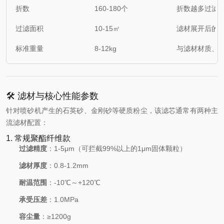
折数
160-180个
折数越多过滤面
过滤面积
10-15㎡
滤材展开后的
标准重量
8-12kg
与滤材材质、
🛠️ 滤材与核心性能参数
针对喷砂机产生的石英砂、金刚砂等硬质粉尘，该滤芯通常有两种主
流滤材配置：
1. 常规聚酯纤维款
过滤精度
：1-5μm（可拦截99%以上的1μm固体颗粒）
滤材厚度
：0.8-1.2mm
耐温范围
：-10℃～+120℃
承受压差
：1.0MPa
容尘量
：≥1200g