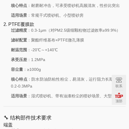
核心特点
：耐磨耐冲击，可承受喷砂机高频清灰，性价比突出
适用场景
：常规干式喷砂机、小型喷砂房
2. PTFE覆膜款
过滤精度
：0.3-1μm（对PM2.5级细颗粒物过滤效率≥99.9%）
滤材配置
：聚酯纤维基布+PTFE微孔薄膜
耐温范围
：-20℃～+140℃
承受压差
：1.2MPa
容尘量
：≥1000g
核心特点
：防水防油防粘性粉尘，易清灰，运行阻力长期稳定在
0.2-0.3MPa
联系
适用场景
：湿式喷砂机、带有油漆粉尘的喷砂场景、大型喷砂房
顶部
🔧 结构部件技术要求
端盖