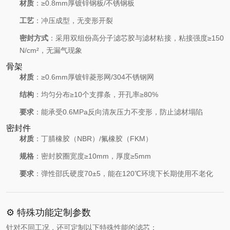
材质
：≥0.8mm厚镀锌钢板/不锈钢板
工艺
：冲压成型，无变形开裂
密封方式
：采用双组份高分子滤芯胶与滤材粘接，粘接强度≥150
N/cm²，无漏气现象
骨架
材质
：≥0.6mm厚镀锌菱形网/304不锈钢网
结构
：均匀分布≥10个支撑条，开孔率≥80%
要求
：能承受0.6MPa反向清灰压力不变形，防止滤材塌陷
密封件
材质
：丁腈橡胶（NBR）/氟橡胶（FKM）
规格
：密封胶圈宽度≥10mm，厚度≥5mm
要求
：弹性邵氏硬度70±5，能在120℃环境下长期使用不老化
⚙️ 特殊功能定制参数
针对不同工况，还可定制以下特殊性能的滤芯：