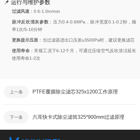
📌 运行与维护参数
过滤风速
：0.6-1.0m/min
脉冲反吹清灰参数
：压力0.4-0.6MPa，脉冲宽度0.1-0.2秒，频
率1次/5-10分钟
更换提示压差
：当过滤器进出口压差≥3500Pa时，建议更换滤芯
使用寿命
：常规工况下6-12个月，可通过压缩空气反吹清洁延长
使用寿命1-2次
PTFE覆膜除尘滤芯325x1200工作原理
上一条
六耳快卡式除尘滤筒325*900mm过滤原理
下一条