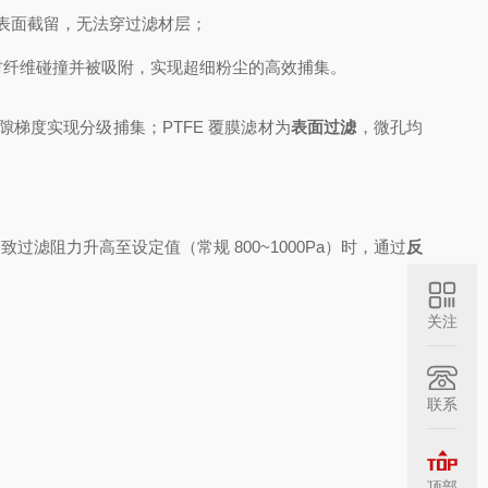
表面截留，无法穿过滤材层；
滤材纤维碰撞并被吸附，实现超细粉尘的高效捕集。
梯度实现分级捕集；PTFE 覆膜滤材为
表面过滤
，微孔均
过滤阻力升高至设定值（常规 800~1000Pa）时，通过
反
关注
联系
顶部