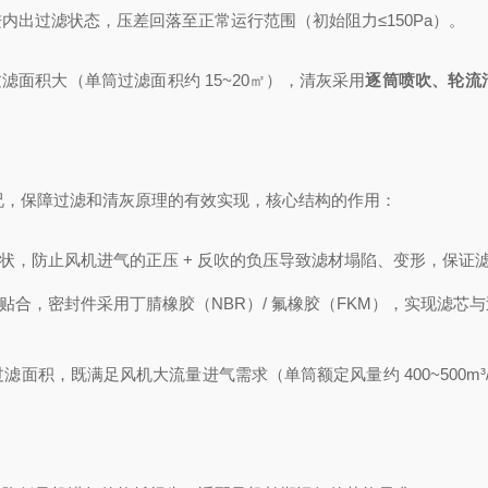
出过滤状态，压差回落至正常运行范围（初始阻力≤150Pa）。
，过滤面积大（单筒过滤面积约 15~20㎡），清灰采用
逐筒喷吹、轮流
滤工况，保障过滤和清灰原理的有效实现，核心结构的作用：
形状，防止风机进气的正压 + 反吹的负压导致滤材塌陷、变形，保证
位贴合，密封件采用丁腈橡胶（NBR）/ 氟橡胶（FKM），实现滤芯
面积，既满足风机大流量进气需求（单筒额定风量约 400~500m