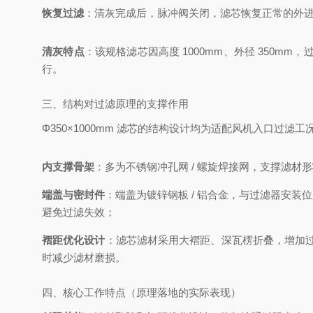
恢复过滤
：清灰完成后，脉冲阀关闭，滤芯恢复正常的外进内
清灰特点
：该规格滤芯因高度 1000mm、外径 350mm
行。
三、结构对过滤原理的支撑作用
Φ350×1000mm 滤芯的结构设计均为适配风机入口过
内支撑骨架
：多为不锈钢冲孔网 / 螺旋焊接网，支撑滤材
端盖与密封件
：端盖为镀锌钢板 / 铝合金，与过滤器安装
避免过滤失效；
褶距优化设计
：滤芯滤材采用大褶距、深瓦楞折叠，增加过滤
时减少滤材磨损。
四、核心工作特点（原理落地的实际表现）