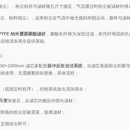
扬尘），粉尘粒径与滤材微孔尺寸接近，气流通过时粉尘被滤材纤维
（如焊接烟尘、粉料细尘），这类粉尘在气流中做无规则布朗运动，最终与
PTFE 纳米覆膜聚酯滤材
，聚酯长纤维为深层过滤，依托纤维层的孔隙
为后续清灰再生提供基础。
制）
50×1000mm 滤芯多配套
脉冲反吹自洁系统
，当滤芯表面粉尘积聚导致
继续使用，无需频繁拆卸更换，具体流程：
值（或按定时程序），控制系统发出清灰指令；
氏管
加速后，从滤芯内侧反向喷向滤材；
面附着的粉尘层被震落，脱离滤材；
，定期排出即可；