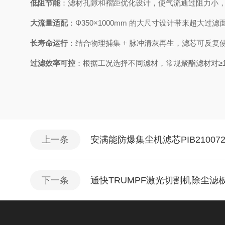
低阻节能
：滤材孔隙和褶距优化设计，使气流通过阻力小
大流量适配
：Φ350×1000mm 的大尺寸设计带来超
长寿命运行
：结合物理捕集 + 脉冲清灰再生，滤芯可反复使
过滤效率可控
：根据工况选择不同滤材，常规聚酯滤材对≥1μ
上一条
安满能防爆集尘机滤芯PIB21007
下一条
通快TRUMPF激光切割机除尘滤板0