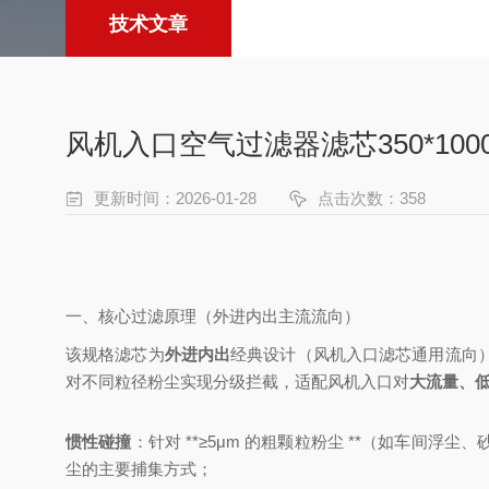
技术文章
风机入口空气过滤器滤芯350*100
更新时间：2026-01-28
点击次数：358
一、核心过滤原理（外进内出主流流向）
该规格滤芯为
外进内出
经典设计（风机入口滤芯通用流向
对不同粒径粉尘实现分级拦截，适配风机入口对
大流量、
惯性碰撞
：针对 **≥5μm 的粗颗粒粉尘 **（如车
尘的主要捕集方式；