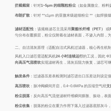
拦截截留
：针对
1~5μm 的细颗粒粉尘
（如金属微尘、粉料
布朗扩散
：针对 **≤1μm 的亚微米级超细粉尘 **
滤材适配性
：该规格滤芯主流采用
聚酯长纤维（PET）
或
匀分布在覆膜层，粉尘仅附着在滤材表面，不渗入内部，
二、自洁清灰原理（适配自洁式风机过滤器，核心再生机
风机入口滤芯需适配风机
24 小时连续运行
的工况，因此 Φ3
向高压气流喷吹
实现滤材再生，清灰后阻力恢复，滤芯可
触发条件
：过滤器压差表检测到滤芯进出口压差达到设定
高压喷吹
：脉冲阀瞬间开启，0.4~0.6MPa 的压缩空气经
文
粉尘脱落
：反向高压气流使滤材纤维瞬间膨胀、振动，表
粉尘收集
：脱落的粉尘在重力作用下落入过滤器底部灰斗