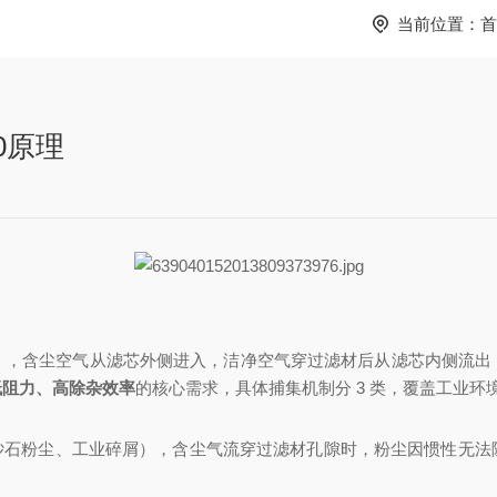
当前位置：
首
0原理
），含尘空气从滤芯外侧进入，洁净空气穿过滤材后从滤芯内侧流出
低阻力、高除杂效率
的核心需求，具体捕集机制分 3 类，覆盖工业环
间浮尘、砂石粉尘、工业碎屑），含尘气流穿过滤材孔隙时，粉尘因惯性