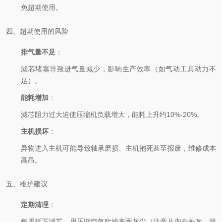
免超期使用。
四、超期使用的风险
排气量不足
：
滤芯堵塞导致进气量减少，影响生产效率（如气动工具动力不
足）。
能耗增加
：
滤芯阻力过大迫使压缩机负载增大，能耗上升约10%-20%。
主机损坏
：
异物进入主机可能导致轴承磨损、主机抱死甚至报废，维修成本
高昂。
五、维护建议
定期清理
：
每周拆下滤芯，用压缩空气吹掉表面灰尘（注意从内向外吹，避