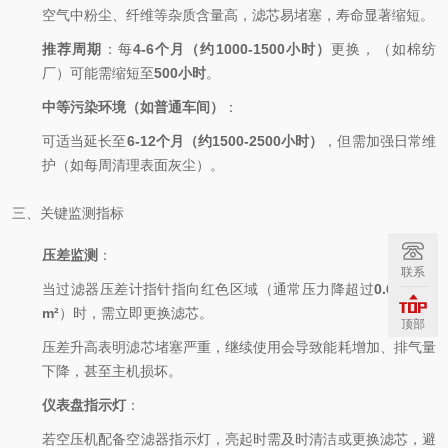
空气中粉尘、纤维等杂质含量高，滤芯易堵塞，寿命显著缩短。
推荐周期
：每
4-6个月（约1000-1500小时）
更换，（如棉纺
厂）可能需缩短至
500小时
。
中等污染环境（如普通车间）
：
可适当延长至
6-12个月（约1500-2500小时）
，但需加强日常维
护（如每周清理表面灰尘）。
三、关键监测指标
压差监测
：
联系
当过滤器压差计指针指向红色区域（通常压力降超过
0.68kgf/c
m²
）时，需立即更换滤芯。
顶部
压差升高表明滤芯堵塞严重，继续使用会导致能耗增加、排气量
下降，甚至主机损坏。
仪表盘指示灯
：
若空压机配备空滤器指示灯，亮起时需及时清洁或更换滤芯，避