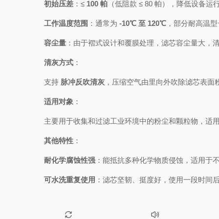
初始压差
：≤
100 帕
（低阻款 ≤ 80 帕），降低设备运
工作温度范围
：通常为
-10℃ 至 120℃
，部分耐高温型
容尘量
：由于褶式设计和覆膜处理，滤芯容尘量大，
清灰方式
：
支持
脉冲反吹清灰
，压缩空气由里向外吹除滤芯表面
适用对象
：
主要用于收集和过滤工业环境中的粉尘和颗粒物，适
其他特性
：
耐化学腐蚀性强
：能抵抗多种化学物质侵蚀，适用于
可水洗重复使用
：滤芯坚韧、挺度好，使用一段时间