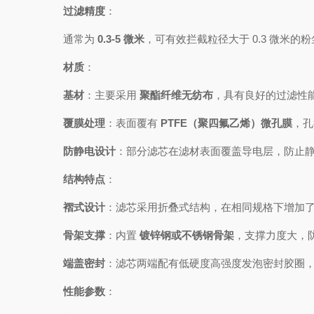
过滤精度
：
通常为
0.3-5 微米
，可有效拦截粒径大于 0.3 微米
材质
：
基材
：主要采用
聚酯纤维无纺布
，具有良好的过滤性
覆膜处理
：表面覆有
PTFE（聚四氟乙烯）微孔膜
，孔
防静电设计
：部分滤芯在滤材表面覆盖导电层，防止
结构特点
：
褶式设计
：滤芯采用折叠式结构，在相同规格下增加
骨架支撑
：内置
镀锌钢或不锈钢骨架
，支撑力度大，
端盖密封
：滤芯两端配有低硬度高强度发泡密封胶圈
性能参数
：